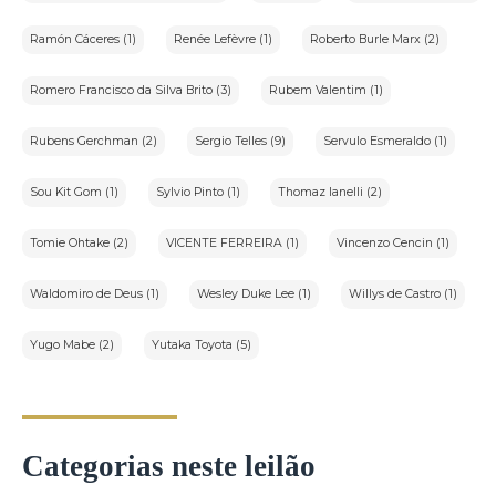
Ramón Cáceres (1)
Renée Lefèvre (1)
Roberto Burle Marx (2)
Romero Francisco da Silva Brito (3)
Rubem Valentim (1)
Rubens Gerchman (2)
Sergio Telles (9)
Servulo Esmeraldo (1)
Sou Kit Gom (1)
Sylvio Pinto (1)
Thomaz Ianelli (2)
Tomie Ohtake (2)
VICENTE FERREIRA (1)
Vincenzo Cencin (1)
Waldomiro de Deus (1)
Wesley Duke Lee (1)
Willys de Castro (1)
Yugo Mabe (2)
Yutaka Toyota (5)
Categorias neste leilão