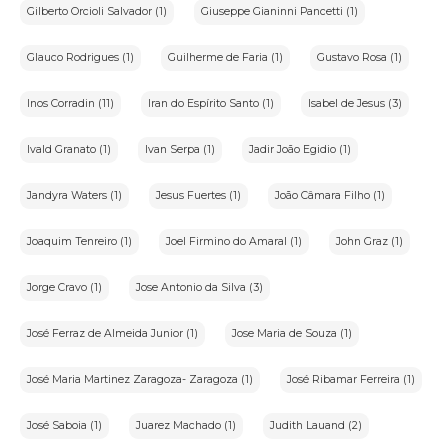
Gilberto Orcioli Salvador (1)
Giuseppe Gianinni Pancetti (1)
Glauco Rodrigues (1)
Guilherme de Faria (1)
Gustavo Rosa (1)
Inos Corradin (11)
Iran do Espírito Santo (1)
Isabel de Jesus (3)
Ivald Granato (1)
Ivan Serpa (1)
Jadir João Egidio (1)
Jandyra Waters (1)
Jesus Fuertes (1)
João Câmara Filho (1)
Joaquim Tenreiro (1)
Joel Firmino do Amaral (1)
John Graz (1)
Jorge Cravo (1)
Jose Antonio da Silva (3)
José Ferraz de Almeida Junior (1)
Jose Maria de Souza (1)
José Maria Martinez Zaragoza- Zaragoza (1)
José Ribamar Ferreira (1)
José Saboia (1)
Juarez Machado (1)
Judith Lauand (2)