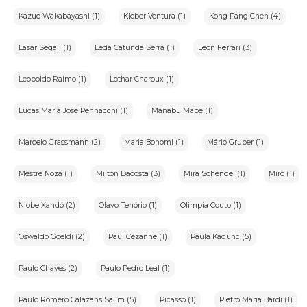
Kazuo Wakabayashi (1)
Kleber Ventura (1)
Kong Fang Chen (4)
Lasar Segall (1)
Leda Catunda Serra (1)
León Ferrari (3)
Leopoldo Raimo (1)
Lothar Charoux (1)
Lucas Maria José Pennacchi (1)
Manabu Mabe (1)
Marcelo Grassmann (2)
Maria Bonomi (1)
Mário Gruber (1)
Mestre Noza (1)
Milton Dacosta (3)
Mira Schendel (1)
Miró (1)
Niobe Xandó (2)
Olavo Tenório (1)
Olimpia Couto (1)
Oswaldo Goeldi (2)
Paul Cézanne (1)
Paula Kadunc (5)
Paulo Chaves (2)
Paulo Pedro Leal (1)
Paulo Romero Calazans Salim (5)
Picasso (1)
Pietro Maria Bardi (1)