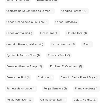
Caciporé de Sá Continho da Lamar (1)
Cândido Portinari (2)
Carlos Alberto de Araujo Filho (1)
Carlos Furtado (3)
Carlos Páez Vilaró (1)
Cícero Dias (4)
Claudio Tozzi (1)
Crisaldo dAssunção Morais (1)
Denise Kovalski (3)
Dila (1)
Djanira da Motta e Silva (1)
Eduardo Sued (6)
Emanoel Alves de Araujo (2)
Emiliano Di Cavalcanti (1)
Ernesto de Fiori (1)
Euridyce (1)
Evandro Carlos Frascá Poya (1)
Farnese de Andrade (1)
Felipe Senatore (1)
Frans Krajcberg (1)
Fulvio Pennacchi (2)
Galina Sheetikoff (1)
Gejo O Maldito (2)