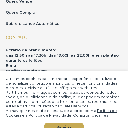
Quero Vender
Quero Comprar
Sobre o Lance Automático
CONTATO
Horário de Atendimento:
das 12:30h às 17:30h, das 19:00h às 22:00h e em plantão
durante os leilões.
E-mail:
sac@iarremate.com
Utilizamos cookies para melhorar a experiência do utilizador,
ONDE ESTAMOS
personalizar conteúdo e anúncios, fornecer funcionalidades
de redes sociais e analisar o tráfego nos websites.
Partilhamos informações com os nossos parceiros de redes
R. Heitor Modesto, 28 - Estação São Lourenço - MG
sociais, de publicidade e de análise, que as podem combinar
CEP: 37470-000
com outras informações que lhes forneceu ou recolhidas por
estes a partir da utilização daqueles serviços.
Ao navegar neste site eu estou de acordo com a
Política de
Cookies
e a
Política de Privacidade
. Consultar detalhes
© iArremate - Portal de Arte (2013-2026)
Aceito