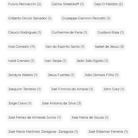
Fulvio Pennacchi (2)
Galina Sheetikoff (1)
Gejo O Maldito (2)
Gilberto Orcioli Salvador (1)
Giuseppe Gianinni Pancetti (1)
Glauco Rodrigues (1)
Guilherme de Faria (1)
Gustavo Rosa (1)
Inos Corradin (11)
Iran do Espírito Santo (1)
Isabel de Jesus (3)
Ivald Granato (1)
Ivan Serpa (1)
Jadir João Egidio (1)
Jandyra Waters (1)
Jesus Fuertes (1)
João Câmara Filho (1)
Joaquim Tenreiro (1)
Joel Firmino do Amaral (1)
John Graz (1)
Jorge Cravo (1)
Jose Antonio da Silva (3)
José Ferraz de Almeida Junior (1)
Jose Maria de Souza (1)
José Maria Martinez Zaragoza- Zaragoza (1)
José Ribamar Ferreira (1)