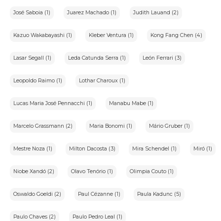
José Saboia (1)
Juarez Machado (1)
Judith Lauand (2)
Kazuo Wakabayashi (1)
Kleber Ventura (1)
Kong Fang Chen (4)
Lasar Segall (1)
Leda Catunda Serra (1)
León Ferrari (3)
Leopoldo Raimo (1)
Lothar Charoux (1)
Lucas Maria José Pennacchi (1)
Manabu Mabe (1)
Marcelo Grassmann (2)
Maria Bonomi (1)
Mário Gruber (1)
Mestre Noza (1)
Milton Dacosta (3)
Mira Schendel (1)
Miró (1)
Niobe Xandó (2)
Olavo Tenório (1)
Olimpia Couto (1)
Oswaldo Goeldi (2)
Paul Cézanne (1)
Paula Kadunc (5)
Paulo Chaves (2)
Paulo Pedro Leal (1)