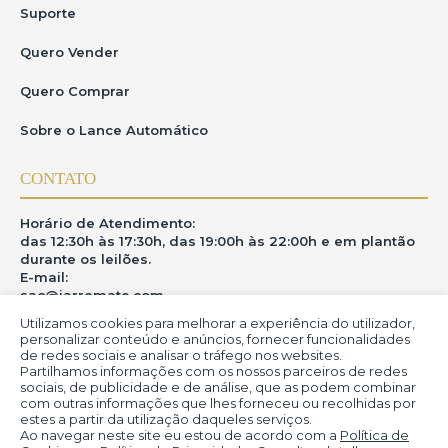
Suporte
Quero Vender
Quero Comprar
Sobre o Lance Automático
CONTATO
Horário de Atendimento:
das 12:30h às 17:30h, das 19:00h às 22:00h e em plantão
durante os leilões.
E-mail:
sac@iarremate.com
Utilizamos cookies para melhorar a experiência do utilizador,
ONDE ESTAMOS
personalizar conteúdo e anúncios, fornecer funcionalidades
de redes sociais e analisar o tráfego nos websites.
Partilhamos informações com os nossos parceiros de redes
R. Heitor Modesto, 28 - Estação São Lourenço - MG
sociais, de publicidade e de análise, que as podem combinar
CEP: 37470-000
com outras informações que lhes forneceu ou recolhidas por
estes a partir da utilização daqueles serviços.
Ao navegar neste site eu estou de acordo com a
Política de