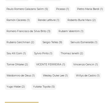
Paulo Romero Calazans Salim (5)
Picasso (1)
Pietro Maria Bardi (1)
Ramón Cáceres (1)
Renée Lefèvre (1)
Roberto Burle Marx (2)
Romero Francisco da Silva Brito (3)
Rubem Valentim (1)
Rubens Gerchman (2)
Sergio Telles (9)
Servulo Esmeraldo (1)
Sou Kit Gom (1)
Sylvio Pinto (1)
Thomaz Ianelli (2)
Tomie Ohtake (2)
VICENTE FERREIRA (1)
Vincenzo Cencin (1)
Waldomiro de Deus (1)
Wesley Duke Lee (1)
Willys de Castro (1)
Yugo Mabe (2)
Yutaka Toyota (5)