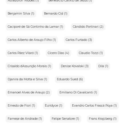
Asfaduroff Nibbes (1)
Benedicto Calixto de Jesus (1)
Benjamin Silva (1)
Bernardo Cid (1)
Caciporé de Sá Continho da Lamar (1)
Cândido Portinari (2)
Carlos Alberto de Araujo Filho (1)
Carlos Furtado (3)
Carlos Páez Vilaró (1)
Cícero Dias (4)
Claudio Tozzi (1)
Crisaldo dAssunção Morais (1)
Denise Kovalski (3)
Dila (1)
Djanira da Motta e Silva (1)
Eduardo Sued (6)
Emanoel Alves de Araujo (2)
Emiliano Di Cavalcanti (1)
Ernesto de Fiori (1)
Euridyce (1)
Evandro Carlos Frascá Poya (1)
Farnese de Andrade (1)
Felipe Senatore (1)
Frans Krajcberg (1)