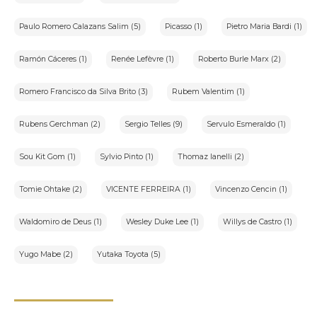
Paulo Romero Calazans Salim (5)
Picasso (1)
Pietro Maria Bardi (1)
Ramón Cáceres (1)
Renée Lefèvre (1)
Roberto Burle Marx (2)
Romero Francisco da Silva Brito (3)
Rubem Valentim (1)
Rubens Gerchman (2)
Sergio Telles (9)
Servulo Esmeraldo (1)
Sou Kit Gom (1)
Sylvio Pinto (1)
Thomaz Ianelli (2)
Tomie Ohtake (2)
VICENTE FERREIRA (1)
Vincenzo Cencin (1)
Waldomiro de Deus (1)
Wesley Duke Lee (1)
Willys de Castro (1)
Yugo Mabe (2)
Yutaka Toyota (5)