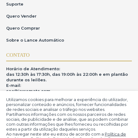
Suporte
Quero Vender
Quero Comprar
Sobre o Lance Automático
CONTATO
Horário de Atendimento:
das 12:30h às 17:30h, das 19:00h às 22:00h e em plantão
durante os leilões.
E-mail:
sac@iarremate.com
Utilizamos cookies para melhorar a experiência do utilizador,
ONDE ESTAMOS
personalizar conteúdo e anúncios, fornecer funcionalidades
de redes sociais e analisar o tráfego nos websites.
Partilhamos informações com os nossos parceiros de redes
R. Heitor Modesto, 28 - Estação São Lourenço - MG
sociais, de publicidade e de análise, que as podem combinar
CEP: 37470-000
com outras informações que lhes forneceu ou recolhidas por
estes a partir da utilização daqueles serviços.
Ao navegar neste site eu estou de acordo com a
Política de