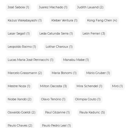
José Saboia (1)
Juarez Machado (1)
Judith Lauand (2)
Kazuo Wakabayashi (1)
Kleber Ventura (1)
Kong Fang Chen (4)
Lasar Segall (1)
Leda Catunda Serra (1)
León Ferrari (3)
Leopoldo Raimo (1)
Lothar Charoux (1)
Lucas Maria José Pennacchi (1)
Manabu Mabe (1)
Marcelo Grassmann (2)
Maria Bonomi (1)
Mário Gruber (1)
Mestre Noza (1)
Milton Dacosta (3)
Mira Schendel (1)
Miró (1)
Niobe Xandó (2)
Olavo Tenório (1)
Olimpia Couto (1)
Oswaldo Goeldi (2)
Paul Cézanne (1)
Paula Kadunc (5)
Paulo Chaves (2)
Paulo Pedro Leal (1)