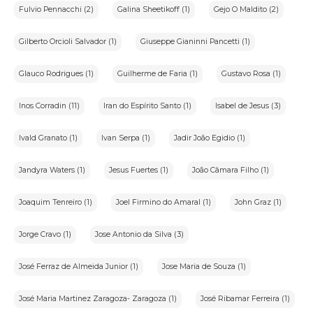
Fulvio Pennacchi (2)
Galina Sheetikoff (1)
Gejo O Maldito (2)
Gilberto Orcioli Salvador (1)
Giuseppe Gianinni Pancetti (1)
Glauco Rodrigues (1)
Guilherme de Faria (1)
Gustavo Rosa (1)
Inos Corradin (11)
Iran do Espírito Santo (1)
Isabel de Jesus (3)
Ivald Granato (1)
Ivan Serpa (1)
Jadir João Egidio (1)
Jandyra Waters (1)
Jesus Fuertes (1)
João Câmara Filho (1)
Joaquim Tenreiro (1)
Joel Firmino do Amaral (1)
John Graz (1)
Jorge Cravo (1)
Jose Antonio da Silva (3)
José Ferraz de Almeida Junior (1)
Jose Maria de Souza (1)
José Maria Martinez Zaragoza- Zaragoza (1)
José Ribamar Ferreira (1)