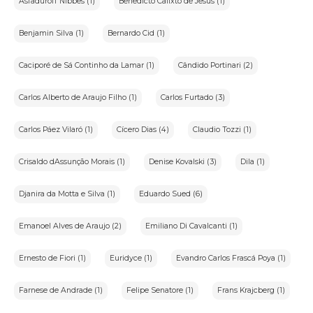
Asfaduroff Nibbes (1)
Benedicto Calixto de Jesus (1)
Benjamin Silva (1)
Bernardo Cid (1)
Caciporé de Sá Continho da Lamar (1)
Cândido Portinari (2)
Carlos Alberto de Araujo Filho (1)
Carlos Furtado (3)
Carlos Páez Vilaró (1)
Cícero Dias (4)
Claudio Tozzi (1)
Crisaldo dAssunção Morais (1)
Denise Kovalski (3)
Dila (1)
Djanira da Motta e Silva (1)
Eduardo Sued (6)
Emanoel Alves de Araujo (2)
Emiliano Di Cavalcanti (1)
Ernesto de Fiori (1)
Euridyce (1)
Evandro Carlos Frascá Poya (1)
Farnese de Andrade (1)
Felipe Senatore (1)
Frans Krajcberg (1)