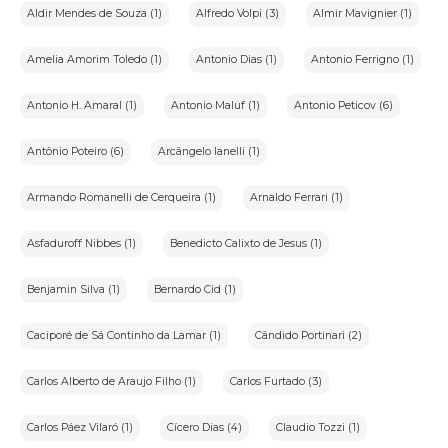
Aldir Mendes de Souza (1)
Alfredo Volpi (3)
Almir Mavignier (1)
Amelia Amorim Toledo (1)
Antonio Dias (1)
Antonio Ferrigno (1)
Antonio H. Amaral (1)
Antonio Maluf (1)
Antonio Peticov (6)
Antônio Poteiro (6)
Arcângelo Ianelli (1)
Armando Romanelli de Cerqueira (1)
Arnaldo Ferrari (1)
Asfaduroff Nibbes (1)
Benedicto Calixto de Jesus (1)
Benjamin Silva (1)
Bernardo Cid (1)
Caciporé de Sá Continho da Lamar (1)
Cândido Portinari (2)
Carlos Alberto de Araujo Filho (1)
Carlos Furtado (3)
Carlos Páez Vilaró (1)
Cícero Dias (4)
Claudio Tozzi (1)