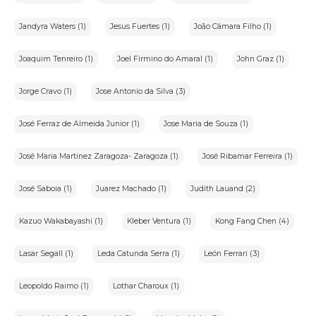
Jandyra Waters (1)
Jesus Fuertes (1)
João Câmara Filho (1)
Joaquim Tenreiro (1)
Joel Firmino do Amaral (1)
John Graz (1)
Jorge Cravo (1)
Jose Antonio da Silva (3)
José Ferraz de Almeida Junior (1)
Jose Maria de Souza (1)
José Maria Martinez Zaragoza- Zaragoza (1)
José Ribamar Ferreira (1)
José Saboia (1)
Juarez Machado (1)
Judith Lauand (2)
Kazuo Wakabayashi (1)
Kleber Ventura (1)
Kong Fang Chen (4)
Lasar Segall (1)
Leda Catunda Serra (1)
León Ferrari (3)
Leopoldo Raimo (1)
Lothar Charoux (1)