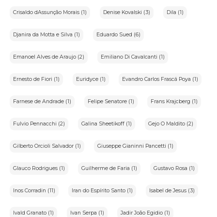
Crisaldo dAssunção Morais (1)
Denise Kovalski (3)
Dila (1)
Djanira da Motta e Silva (1)
Eduardo Sued (6)
Emanoel Alves de Araujo (2)
Emiliano Di Cavalcanti (1)
Ernesto de Fiori (1)
Euridyce (1)
Evandro Carlos Frascá Poya (1)
Farnese de Andrade (1)
Felipe Senatore (1)
Frans Krajcberg (1)
Fulvio Pennacchi (2)
Galina Sheetikoff (1)
Gejo O Maldito (2)
Gilberto Orcioli Salvador (1)
Giuseppe Gianinni Pancetti (1)
Glauco Rodrigues (1)
Guilherme de Faria (1)
Gustavo Rosa (1)
Inos Corradin (11)
Iran do Espírito Santo (1)
Isabel de Jesus (3)
Ivald Granato (1)
Ivan Serpa (1)
Jadir João Egidio (1)