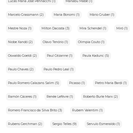
Lucas Maria José Pennacchi (1)
Manabu Mabe (1)
Marcelo Grassmann (2)
Maria Bonomi (1)
Mário Gruber (1)
Mestre Noza (1)
Milton Dacosta (3)
Mira Schendel (1)
Miró (1)
Niobe Xandó (2)
Olavo Tenório (1)
Olimpia Couto (1)
Oswaldo Goeldi (2)
Paul Cézanne (1)
Paula Kadunc (5)
Paulo Chaves (2)
Paulo Pedro Leal (1)
Paulo Romero Calazans Salim (5)
Picasso (1)
Pietro Maria Bardi (1)
Ramón Cáceres (1)
Renée Lefèvre (1)
Roberto Burle Marx (2)
Romero Francisco da Silva Brito (3)
Rubem Valentim (1)
Rubens Gerchman (2)
Sergio Telles (9)
Servulo Esmeraldo (1)