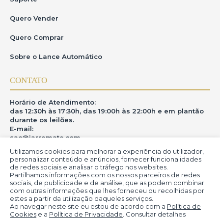
Quero Vender
Quero Comprar
Sobre o Lance Automático
CONTATO
Horário de Atendimento:
das 12:30h às 17:30h, das 19:00h às 22:00h e em plantão
durante os leilões.
E-mail:
sac@iarremate.com
Utilizamos cookies para melhorar a experiência do utilizador,
ONDE ESTAMOS
personalizar conteúdo e anúncios, fornecer funcionalidades
de redes sociais e analisar o tráfego nos websites.
Partilhamos informações com os nossos parceiros de redes
R. Heitor Modesto, 28 - Estação São Lourenço - MG
sociais, de publicidade e de análise, que as podem combinar
CEP: 37470-000
com outras informações que lhes forneceu ou recolhidas por
estes a partir da utilização daqueles serviços.
Ao navegar neste site eu estou de acordo com a
Política de
Cookies
e a
Política de Privacidade
. Consultar detalhes