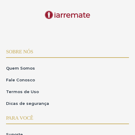
Para solicitações relacionadas aos direitos previstos pela LGPD
ou outras dúvidas,utilize a ferramenta"SUPORTE",disponível no
site https:
11.Foro
Este Termo seráregido pela legislação brasileira.Qualquer
reclamação ou controvérsia com base neste Termo
serádirimida exclusivamente pela Comarca de São
Lourenço/MG.
SOBRE NÓS
Quem Somos
Fale Conosco
Termos de Uso
Dicas de segurança
PARA VOCÊ
Suporte