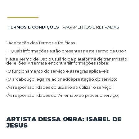
TERMOS E CONDIÇÕES
PAGAMENTOS E RETIRADAS
1.Aceitação dos Termos e Políticas
1.1.Quais informações estão presentes neste Termo de Uso?
Neste Termo de Uso,o usuário da plataforma de transmissão
de leilões iArremate encontraráinformações sobre:
•O funcionamento do serviço e as regras aplicáveis;
•O arcabouço legal relacionadoàprestação do serviço;
•As responsabilidades do usuário ao utilizar o serviço;
•As responsabilidades do iArremate ao prover o serviço;
•Informações para contato,caso exista alguma dúvida ou seja
necessário atualizar informações;
•O foro responsável por eventuais reclamações caso questões
ARTISTA DESSA OBRA: ISABEL DE
deste Termo de Uso tenham sido violadas.
JESUS
Além disso,na Política de Privacidade,o usuário da plataforma
de transmissão de leilões iArremate encontraráinformações
sobre o tratamento de dados pessoais,a sua finalidade,como