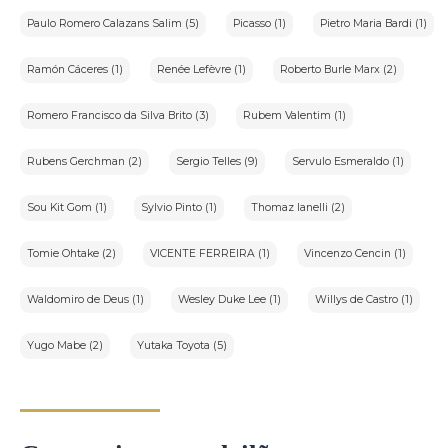
Paulo Romero Calazans Salim (5)
Picasso (1)
Pietro Maria Bardi (1)
Ramón Cáceres (1)
Renée Lefèvre (1)
Roberto Burle Marx (2)
Romero Francisco da Silva Brito (3)
Rubem Valentim (1)
Rubens Gerchman (2)
Sergio Telles (9)
Servulo Esmeraldo (1)
Sou Kit Gom (1)
Sylvio Pinto (1)
Thomaz Ianelli (2)
Tomie Ohtake (2)
VICENTE FERREIRA (1)
Vincenzo Cencin (1)
Waldomiro de Deus (1)
Wesley Duke Lee (1)
Willys de Castro (1)
Yugo Mabe (2)
Yutaka Toyota (5)