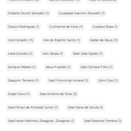
Gilberto Orcioli Salvador (1)
Giuseppe Gianinni Pancetti (1)
Glauco Rodrigues (1)
Guilherme de Faria (1)
Gustavo Rosa (1)
Inos Corradin (11)
Iran do Espírito Santo (1)
Isabel de Jesus (3)
Ivald Granato (1)
Ivan Serpa (1)
Jadir João Egidio (1)
Jandyra Waters (1)
Jesus Fuertes (1)
João Câmara Filho (1)
Joaquim Tenreiro (1)
Joel Firmino do Amaral (1)
John Graz (1)
Jorge Cravo (1)
Jose Antonio da Silva (3)
José Ferraz de Almeida Junior (1)
Jose Maria de Souza (1)
José Maria Martinez Zaragoza- Zaragoza (1)
José Ribamar Ferreira (1)