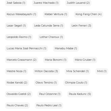
José Saboia (1)
Juarez Machado (1)
Judith Lauand (2)
Kazuo Wakabayashi (1)
Kleber Ventura (1)
Kong Fang Chen (4)
Lasar Segall (1)
Leda Catunda Serra (1)
León Ferrari (3)
Leopoldo Raimo (1)
Lothar Charoux (1)
Lucas Maria José Pennacchi (1)
Manabu Mabe (1)
Marcelo Grassmann (2)
Maria Bonomi (1)
Mário Gruber (1)
Mestre Noza (1)
Milton Dacosta (3)
Mira Schendel (1)
Miró (1)
Niobe Xandó (2)
Olavo Tenório (1)
Olimpia Couto (1)
Oswaldo Goeldi (2)
Paul Cézanne (1)
Paula Kadunc (5)
Paulo Chaves (2)
Paulo Pedro Leal (1)