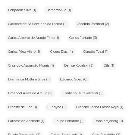
Benjamin Silva (1)
Bernardo Cid (1)
Caciporé de Sá Continho da Lamar (1)
Cândido Portinari (2)
Carlos Alberto de Araujo Filho (1)
Carlos Furtado (3)
Carlos Páez Vilaró (1)
Cícero Dias (4)
Claudio Tozzi (1)
Crisaldo dAssunção Morais (1)
Denise Kovalski (3)
Dila (1)
Djanira da Motta e Silva (1)
Eduardo Sued (6)
Emanoel Alves de Araujo (2)
Emiliano Di Cavalcanti (1)
Ernesto de Fiori (1)
Euridyce (1)
Evandro Carlos Frascá Poya (1)
Farnese de Andrade (1)
Felipe Senatore (1)
Frans Krajcberg (1)
Fulvio Pennacchi (2)
Galina Sheetikoff (1)
Gejo O Maldito (2)