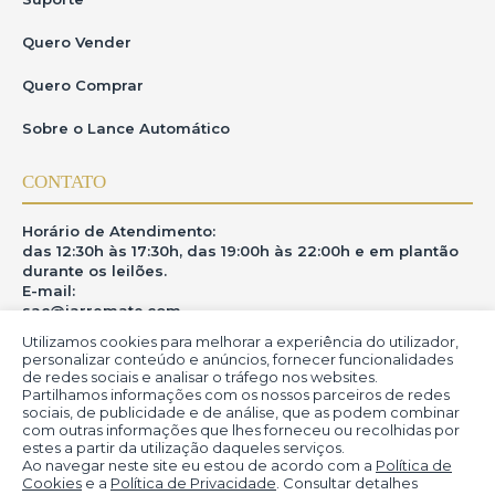
Quero Vender
Quero Comprar
Sobre o Lance Automático
CONTATO
Horário de Atendimento:
das 12:30h às 17:30h, das 19:00h às 22:00h e em plantão
durante os leilões.
E-mail:
sac@iarremate.com
Utilizamos cookies para melhorar a experiência do utilizador,
ONDE ESTAMOS
personalizar conteúdo e anúncios, fornecer funcionalidades
de redes sociais e analisar o tráfego nos websites.
Partilhamos informações com os nossos parceiros de redes
R. Heitor Modesto, 28 - Estação São Lourenço - MG
sociais, de publicidade e de análise, que as podem combinar
CEP: 37470-000
com outras informações que lhes forneceu ou recolhidas por
estes a partir da utilização daqueles serviços.
Ao navegar neste site eu estou de acordo com a
Política de
Cookies
e a
Política de Privacidade
. Consultar detalhes