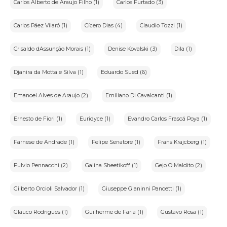
Carlos Alberto de Araujo Filho (1)
Carlos Furtado (3)
Carlos Páez Vilaró (1)
Cícero Dias (4)
Claudio Tozzi (1)
Crisaldo dAssunção Morais (1)
Denise Kovalski (3)
Dila (1)
Djanira da Motta e Silva (1)
Eduardo Sued (6)
Emanoel Alves de Araujo (2)
Emiliano Di Cavalcanti (1)
Ernesto de Fiori (1)
Euridyce (1)
Evandro Carlos Frascá Poya (1)
Farnese de Andrade (1)
Felipe Senatore (1)
Frans Krajcberg (1)
Fulvio Pennacchi (2)
Galina Sheetikoff (1)
Gejo O Maldito (2)
Gilberto Orcioli Salvador (1)
Giuseppe Gianinni Pancetti (1)
Glauco Rodrigues (1)
Guilherme de Faria (1)
Gustavo Rosa (1)