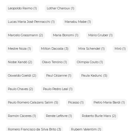
Leopoldo Raimo (1)
Lothar Charoux (1)
Lucas Maria José Pennacchi (1)
Manabu Mabe (1)
Marcelo Grassmann (2)
Maria Bonomi (1)
Mário Gruber (1)
Mestre Noza (1)
Milton Dacosta (3)
Mira Schendel (1)
Miró (1)
Niobe Xandó (2)
Olavo Tenório (1)
Olimpia Couto (1)
Oswaldo Goeldi (2)
Paul Cézanne (1)
Paula Kadunc (5)
Paulo Chaves (2)
Paulo Pedro Leal (1)
Paulo Romero Calazans Salim (5)
Picasso (1)
Pietro Maria Bardi (1)
Ramón Cáceres (1)
Renée Lefèvre (1)
Roberto Burle Marx (2)
Romero Francisco da Silva Brito (3)
Rubem Valentim (1)