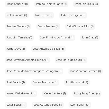
Inos Corradin (11)
Iran do Espírito Santo (1)
Isabel de Jesus (3)
Ivald Granato (1)
Ivan Serpa (1)
Jadir João Egidio (1)
Jandyra Waters (1)
Jesus Fuertes (1)
João Câmara Filho (1)
Joaquim Tenreiro (1)
Joel Firmino do Amaral (1)
John Graz (1)
Jorge Cravo (1)
Jose Antonio da Silva (3)
José Ferraz de Almeida Junior (1)
Jose Maria de Souza (1)
José Maria Martinez Zaragoza- Zaragoza (1)
José Ribamar Ferreira (1)
José Saboia (1)
Juarez Machado (1)
Judith Lauand (2)
Kazuo Wakabayashi (1)
Kleber Ventura (1)
Kong Fang Chen (4)
Lasar Segall (1)
Leda Catunda Serra (1)
León Ferrari (3)