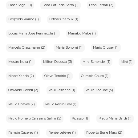
Lasar Segall (1)
Leda Catunda Serra (1)
León Ferrari (3)
Leopoldo Raimo (1)
Lothar Charoux (1)
Lucas Maria José Pennacchi (1)
Manabu Mabe (1)
Marcelo Grassmann (2)
Maria Bonomi (1)
Mário Gruber (1)
Mestre Noza (1)
Milton Dacosta (3)
Mira Schendel (1)
Miró (1)
Niobe Xandó (2)
Olavo Tenório (1)
Olimpia Couto (1)
Oswaldo Goeldi (2)
Paul Cézanne (1)
Paula Kadunc (5)
Paulo Chaves (2)
Paulo Pedro Leal (1)
Paulo Romero Calazans Salim (5)
Picasso (1)
Pietro Maria Bardi (1)
Ramón Cáceres (1)
Renée Lefèvre (1)
Roberto Burle Marx (2)