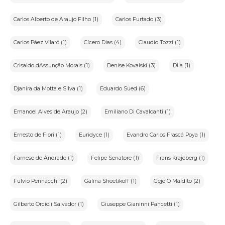
Carlos Alberto de Araujo Filho (1)
Carlos Furtado (3)
Carlos Páez Vilaró (1)
Cícero Dias (4)
Claudio Tozzi (1)
Crisaldo dAssunção Morais (1)
Denise Kovalski (3)
Dila (1)
Djanira da Motta e Silva (1)
Eduardo Sued (6)
Emanoel Alves de Araujo (2)
Emiliano Di Cavalcanti (1)
Ernesto de Fiori (1)
Euridyce (1)
Evandro Carlos Frascá Poya (1)
Farnese de Andrade (1)
Felipe Senatore (1)
Frans Krajcberg (1)
Fulvio Pennacchi (2)
Galina Sheetikoff (1)
Gejo O Maldito (2)
Gilberto Orcioli Salvador (1)
Giuseppe Gianinni Pancetti (1)