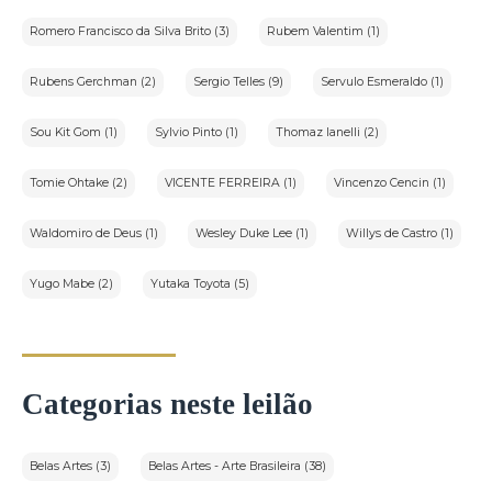
Romero Francisco da Silva Brito (3)
Rubem Valentim (1)
Rubens Gerchman (2)
Sergio Telles (9)
Servulo Esmeraldo (1)
Sou Kit Gom (1)
Sylvio Pinto (1)
Thomaz Ianelli (2)
Tomie Ohtake (2)
VICENTE FERREIRA (1)
Vincenzo Cencin (1)
Waldomiro de Deus (1)
Wesley Duke Lee (1)
Willys de Castro (1)
Yugo Mabe (2)
Yutaka Toyota (5)
Categorias neste leilão
Belas Artes (3)
Belas Artes - Arte Brasileira (38)