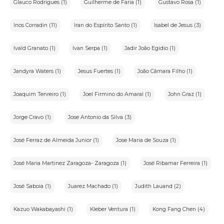
Glauco Rodrigues (1)
Guilherme de Faria (1)
Gustavo Rosa (1)
Inos Corradin (11)
Iran do Espírito Santo (1)
Isabel de Jesus (3)
Ivald Granato (1)
Ivan Serpa (1)
Jadir João Egidio (1)
Jandyra Waters (1)
Jesus Fuertes (1)
João Câmara Filho (1)
Joaquim Tenreiro (1)
Joel Firmino do Amaral (1)
John Graz (1)
Jorge Cravo (1)
Jose Antonio da Silva (3)
José Ferraz de Almeida Junior (1)
Jose Maria de Souza (1)
José Maria Martinez Zaragoza- Zaragoza (1)
José Ribamar Ferreira (1)
José Saboia (1)
Juarez Machado (1)
Judith Lauand (2)
Kazuo Wakabayashi (1)
Kleber Ventura (1)
Kong Fang Chen (4)