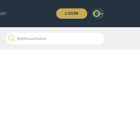
LOGIN
 COFFEES
NEXT
 Passados