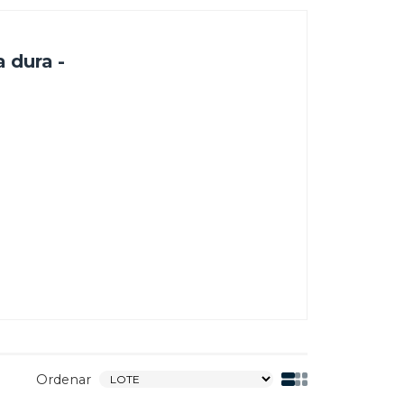
Filtrar
g - capa dura -