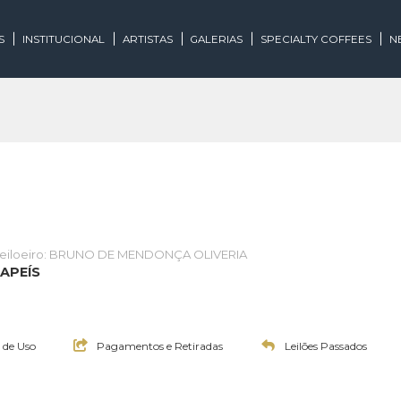
EGORIAS
INSTITUCIONAL
ARTISTAS
GALERIAS
SPECIALTY
te
Leiloeiro: BRUNO DE MENDONÇA OLIVERIA
OS E PAPEÍS
0:00h
0:00h
Termos de Uso
Pagamentos e Retiradas
Leilões