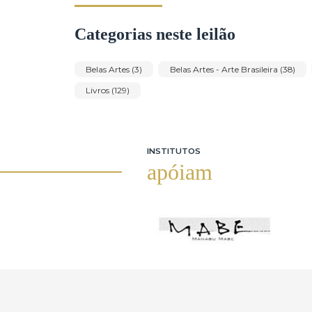
Lasar Segall (1)
Leda Catunda Serra (1)
Marcelo Grassmann (2)
Maria Bonomi (1)
Olavo Tenório (1)
Olimpia Couto (1)
Paulo Romero Calazans Salim (5)
Picasso (
Romero Francisco da Silva Brito (3)
Rubem 
Thomaz Ianelli (2)
Tomie Ohtake (2)
Yugo Mabe (2)
Yutaka Toyota (5)
Categorias neste leilão
Belas Artes (3)
Belas Artes - Arte Brasileira 
Livros (129)