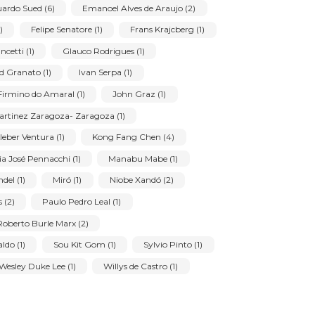
lmir Mavignier (1)
Amelia Amorim Toledo (1)
(6)
Antônio Poteiro (6)
Arcângelo Ianelli (1)
s (1)
Benjamin Silva (1)
Bernardo Cid (1)
Furtado (3)
Carlos Páez Vilaró (1)
Cícero Dias (4)
va (1)
Eduardo Sued (6)
Emanoel Alves de Araujo (2)
se de Andrade (1)
Felipe Senatore (1)
Frans Krajcberg (1)
pe Gianinni Pancetti (1)
Glauco Rodrigues (1)
us (3)
Ivald Granato (1)
Ivan Serpa (1)
 (1)
Joel Firmino do Amaral (1)
John Graz (1)
José Maria Martinez Zaragoza- Zaragoza (1)
shi (1)
Kleber Ventura (1)
Kong Fang Chen (4)