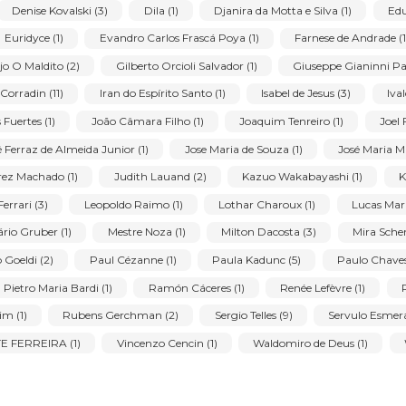
ins (15)
Aldir Mendes de Souza (1)
Alfredo Volpi (3)
A
Antonio H. Amaral (1)
Antonio Maluf (1)
Antonio Peticov 
o Ferrari (1)
Asfaduroff Nibbes (1)
Benedicto Calixto de Jesu
ido Portinari (2)
Carlos Alberto de Araujo Filho (1)
Carlos 
 (1)
Denise Kovalski (3)
Dila (1)
Djanira da Motta e Sil
(1)
Euridyce (1)
Evandro Carlos Frascá Poya (1)
Farne
Gejo O Maldito (2)
Gilberto Orcioli Salvador (1)
Giusep
Inos Corradin (11)
Iran do Espírito Santo (1)
Isabel de Jes
Jesus Fuertes (1)
João Câmara Filho (1)
Joaquim Tenreiro
José Ferraz de Almeida Junior (1)
Jose Maria de Souza (1)
Juarez Machado (1)
Judith Lauand (2)
Kazuo Wakabaya