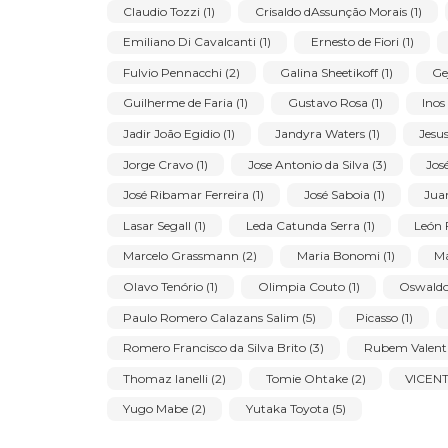
Principais artistas
Alberto da Veiga Guignard (1)
Aldemir Mart
Antonio Dias (1)
Antonio Ferrigno (1)
Armando Romanelli de Cerqueira (1)
Arnald
Caciporé de Sá Continho da Lamar (1)
Când
Claudio Tozzi (1)
Crisaldo dAssunção Morais
Emiliano Di Cavalcanti (1)
Ernesto de Fiori 
Fulvio Pennacchi (2)
Galina Sheetikoff (1)
Guilherme de Faria (1)
Gustavo Rosa (1)
Jadir João Egidio (1)
Jandyra Waters (1)
Jorge Cravo (1)
Jose Antonio da Silva (3)
José Ribamar Ferreira (1)
José Saboia (1)