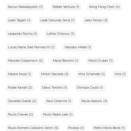
Kazuo Wakabayashi (1)
Kleber Ventura (1)
Kong Fang Chen (4)
Lasar Segall (1)
Leda Catunda Serra (1)
León Ferrari (3)
Leopoldo Raimo (1)
Lothar Charoux (1)
Lucas Maria José Pennacchi (1)
Manabu Mabe (1)
Marcelo Grassmann (2)
Maria Bonomi (1)
Mário Gruber (1)
Mestre Noza (1)
Milton Dacosta (3)
Mira Schendel (1)
Miró (1)
Niobe Xandó (2)
Olavo Tenório (1)
Olimpia Couto (1)
Oswaldo Goeldi (2)
Paul Cézanne (1)
Paula Kadunc (5)
Paulo Chaves (2)
Paulo Pedro Leal (1)
Paulo Romero Calazans Salim (5)
Picasso (1)
Pietro Maria Bardi (1)