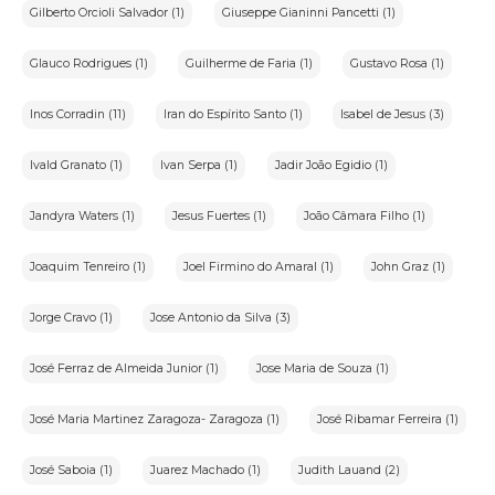
Gilberto Orcioli Salvador (1)
Giuseppe Gianinni Pancetti (1)
Glauco Rodrigues (1)
Guilherme de Faria (1)
Gustavo Rosa (1)
Inos Corradin (11)
Iran do Espírito Santo (1)
Isabel de Jesus (3)
Ivald Granato (1)
Ivan Serpa (1)
Jadir João Egidio (1)
Jandyra Waters (1)
Jesus Fuertes (1)
João Câmara Filho (1)
Joaquim Tenreiro (1)
Joel Firmino do Amaral (1)
John Graz (1)
Jorge Cravo (1)
Jose Antonio da Silva (3)
José Ferraz de Almeida Junior (1)
Jose Maria de Souza (1)
José Maria Martinez Zaragoza- Zaragoza (1)
José Ribamar Ferreira (1)
José Saboia (1)
Juarez Machado (1)
Judith Lauand (2)