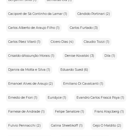
Caciporé de Sá Continho da Lamar (1)
Cândido Portinari (2)
Carlos Alberto de Araujo Filho (1)
Carlos Furtado (3)
Carlos Páez Vilaró (1)
Cícero Dias (4)
Claudio Tozzi (1)
Crisaldo dAssunção Morais (1)
Denise Kovalski (3)
Dila (1)
Djanira da Motta e Silva (1)
Eduardo Sued (6)
Emanoel Alves de Araujo (2)
Emiliano Di Cavalcanti (1)
Ernesto de Fiori (1)
Euridyce (1)
Evandro Carlos Frascá Poya (1)
Farnese de Andrade (1)
Felipe Senatore (1)
Frans Krajcberg (1)
Fulvio Pennacchi (2)
Galina Sheetikoff (1)
Gejo O Maldito (2)