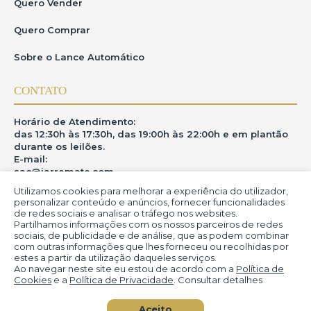
Quero Vender
Quero Comprar
Sobre o Lance Automático
CONTATO
Horário de Atendimento:
das 12:30h às 17:30h, das 19:00h às 22:00h e em plantão
durante os leilões.
E-mail:
sac@iarremate.com
Utilizamos cookies para melhorar a experiência do utilizador,
ONDE ESTAMOS
personalizar conteúdo e anúncios, fornecer funcionalidades
de redes sociais e analisar o tráfego nos websites.
Partilhamos informações com os nossos parceiros de redes
R. Heitor Modesto, 28 - Estação São Lourenço - MG
sociais, de publicidade e de análise, que as podem combinar
CEP: 37470-000
com outras informações que lhes forneceu ou recolhidas por
estes a partir da utilização daqueles serviços.
Ao navegar neste site eu estou de acordo com a
Política de
Cookies
e a
Política de Privacidade
. Consultar detalhes
© iArremate - Portal de Arte (2013-2026)
Aceito