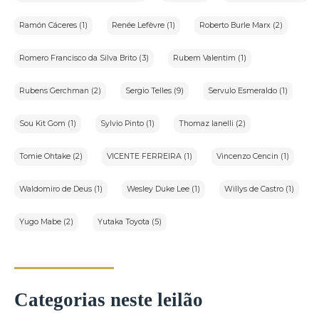
Ramón Cáceres (1)
Renée Lefèvre (1)
Roberto Burle Marx (2)
Romero Francisco da Silva Brito (3)
Rubem Valentim (1)
Rubens Gerchman (2)
Sergio Telles (9)
Servulo Esmeraldo (1)
Sou Kit Gom (1)
Sylvio Pinto (1)
Thomaz Ianelli (2)
Tomie Ohtake (2)
VICENTE FERREIRA (1)
Vincenzo Cencin (1)
Waldomiro de Deus (1)
Wesley Duke Lee (1)
Willys de Castro (1)
Yugo Mabe (2)
Yutaka Toyota (5)
Categorias neste leilão