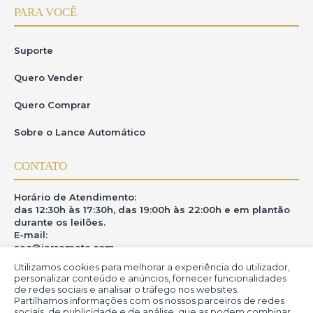
PARA VOCÊ
Suporte
Quero Vender
Quero Comprar
Sobre o Lance Automático
CONTATO
Horário de Atendimento:
das 12:30h às 17:30h, das 19:00h às 22:00h e em plantão
durante os leilões.
E-mail:
sac@iarremate.com
Utilizamos cookies para melhorar a experiência do utilizador,
ONDE ESTAMOS
personalizar conteúdo e anúncios, fornecer funcionalidades
de redes sociais e analisar o tráfego nos websites.
Partilhamos informações com os nossos parceiros de redes
R. Heitor Modesto, 28 - Estação São Lourenço - MG
sociais, de publicidade e de análise, que as podem combinar