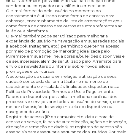
virtuais iArremate, possibilitando sua participação como
vendedor ou comprador nos leilões intermediados.
O e-mail fornecido pelo usuário no momento do
cadastramento é utilizado como forma de contato para
cobrança, encaminhamento de lista de arrematações e/ou
como forma de contato para outros assuntos referentes ao
leilão ou à plataforma.
O e-mail também pode ser utilizado para melhorar a
experiência do usuário na navegação em suas redes sociais
(Facebook, Instagram, etc.), permitindo que tenha acesso
por meio de promoção de marketing idealizada pelo
iArremate em sua time line, a obras e/ou leilões disponíveis e
de seu interesse, além de ser utilizado pelo iArremate para
envio de newsletters ou informar sobre novos leilões,
promoções e concursos.
A autorização do usuário em relação a utilização de seus
dados é concedida de forma tácita no momento do
cadastramento e vinculada às finalidades dispostas nesta
Política de Privacidade, Termos de Uso e Regulamento.
Dados do dispositivo: possibilita a melhoria contínua dos
processos e serviços prestados ao usuário do serviço, como
melhor disposição do serviço na tela do dispositivo ou
navegador do usuário.
Registro de acesso (IP do comunicante, data e hora de
acesso ao serviço, falhas de autenticação, ações de inserção,
alteração e remoção de dados): os registros de acesso são
essenciais para assegurar a segurança dos usuários. Por meio