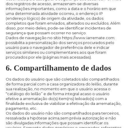
dos registros de acesso, armazenam-se diversas
informações importantes, como a data e o horário em que
uma determinada atividade ocorreu, o endereço IP
(endereço lógico) de origem da atividade, os dados
completos que foram enviados, alterados ou excluídos. Além
disso, por meio deles, pode-se identificar incidentes de
segurança que possam ocorrer no serviço.
Dados de navegação no sítio https://www.iarremate.com:
possibilita a personalização dos serviços procurados pelo
usuário para o navegador de preferência dele e indicar
serviços similares ou complementares aos que foram
procurados por ele (páginas mais acessadas).
6. Compartilhamento de dados
Os dados do usuário que são coletados são compartilhados
de forma parcial com a casa organizadora do leilão, durante
sua realização, no momento em que o usuário acessa o
“catálogo do leilão” e de forma integral acaso o usuário
efetive a arrematação do(s) item(ns) leiloado(s) com a
finalidade exclusiva de viabilizar a efetivação da arrematação,
pagamento, etc.
Os dados do usuário não são compartilhados para terceiros,
ressalvada a hipótese acima,sem prévia autorização e não
são divulgadas informações que possam identificar os
usuários. Somente dados genéricos e agregados, referentes