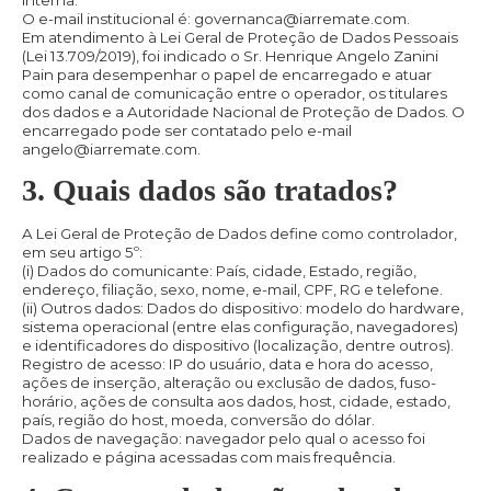
interna.
O e-mail institucional é: governanca@iarremate.com.
Em atendimento à Lei Geral de Proteção de Dados Pessoais
(Lei 13.709/2019), foi indicado o Sr. Henrique Angelo Zanini
Pain para desempenhar o papel de encarregado e atuar
como canal de comunicação entre o operador, os titulares
dos dados e a Autoridade Nacional de Proteção de Dados. O
encarregado pode ser contatado pelo e-mail
angelo@iarremate.com.
3. Quais dados são tratados?
A Lei Geral de Proteção de Dados define como controlador,
em seu artigo 5º:
(i) Dados do comunicante: País, cidade, Estado, região,
endereço, filiação, sexo, nome, e-mail, CPF, RG e telefone.
(ii) Outros dados: Dados do dispositivo: modelo do hardware,
sistema operacional (entre elas configuração, navegadores)
e identificadores do dispositivo (localização, dentre outros).
Registro de acesso: IP do usuário, data e hora do acesso,
ações de inserção, alteração ou exclusão de dados, fuso-
horário, ações de consulta aos dados, host, cidade, estado,
país, região do host, moeda, conversão do dólar.
Dados de navegação: navegador pelo qual o acesso foi
realizado e página acessadas com mais frequência.