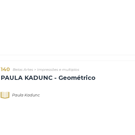
124
Belas Artes
>
Impressões e multiplos
PAULA KADUNC - Geométrico
Paula Kadunc