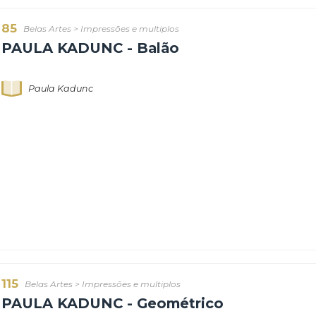
85
Belas Artes
>
Impressões e multiplos
PAULA KADUNC - Balão
Paula Kadunc