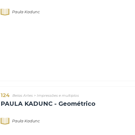
115
Belas Artes
>
Impressões e multiplos
PAULA KADUNC - Geométrico
Paula Kadunc