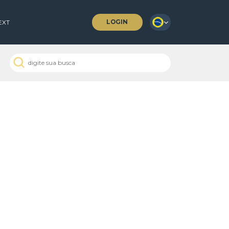
LOGIN
 COFFEES
NEXT
 Passados