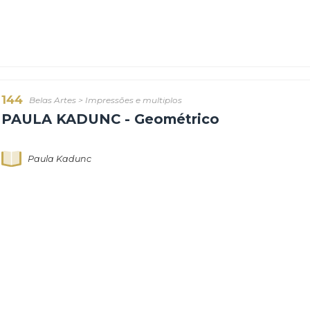
140
Belas Artes
>
Impressões e multiplos
PAULA KADUNC - Geométrico
Paula Kadunc
144
Belas Artes
>
Impressões e multiplos
PAULA KADUNC - Geométrico