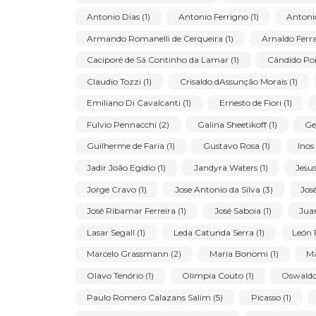
Buscar lotes:
Artista:
Ano:
Principais artistas
Alberto da Veiga Guignard (1)
Aldemir Mart
Antonio Dias (1)
Antonio Ferrigno (1)
Armando Romanelli de Cerqueira (1)
Arnald
Caciporé de Sá Continho da Lamar (1)
Când