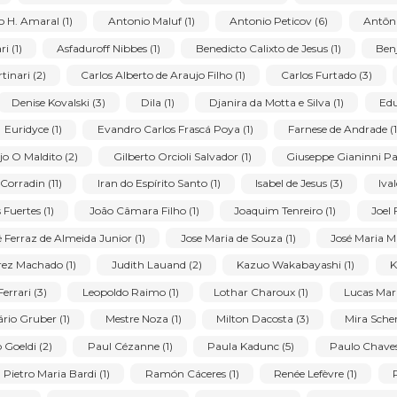
Técnica:
Stat
ins (15)
Aldir Mendes de Souza (1)
Alfredo Volpi (3)
A
Antonio H. Amaral (1)
Antonio Maluf (1)
Antonio Peticov 
o Ferrari (1)
Asfaduroff Nibbes (1)
Benedicto Calixto de Jesu
ido Portinari (2)
Carlos Alberto de Araujo Filho (1)
Carlos 