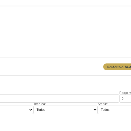
unc"
Técnica:
Stat