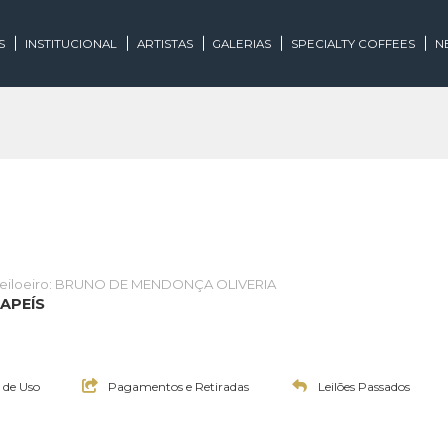
EGORIAS
INSTITUCIONAL
ARTISTAS
GALERIAS
SPECIALTY
te
Leiloeiro: BRUNO DE MENDONÇA OLIVERIA
OS E PAPEÍS
0:00h
0:00h
Termos de Uso
Pagamentos e Retiradas
Leilões