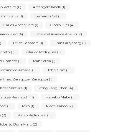
Preço mínimo:
Preço máximo:
us:
Assinatura:
Filtrar
lmir Mavignier (1)
Amelia Amorim Toledo (1)
(6)
Antônio Poteiro (6)
Arcângelo Ianelli (1)
s (1)
Benjamin Silva (1)
Bernardo Cid (1)
Furtado (3)
Carlos Páez Vilaró (1)
Cícero Dias (4)