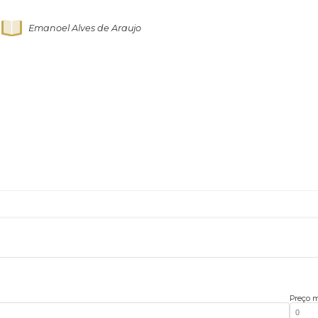
125
Belas Artes
>
Impressões e multiplos
EMANUEL ARAÚJO - Sem Título
Emanoel Alves de Araujo