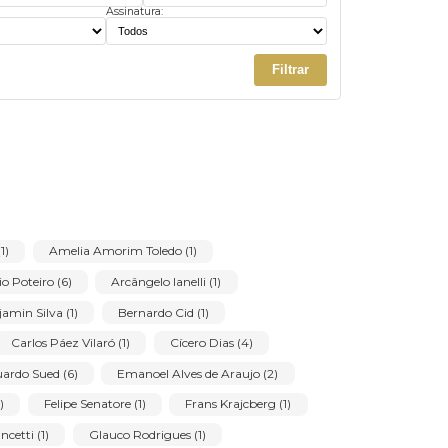
Ordenar
LIMPAR FILTROS
Preço mínimo:
Preço máximo:
us:
Assinatura:
Filtrar