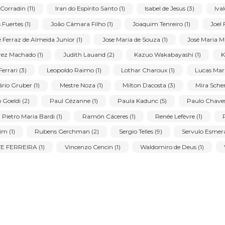
ins (15)
Aldir Mendes de Souza (1)
Alfredo Volpi (3)
A
Antonio H. Amaral (1)
Antonio Maluf (1)
Antonio Peticov 
o Ferrari (1)
Asfaduroff Nibbes (1)
Benedicto Calixto de Jesu
ido Portinari (2)
Carlos Alberto de Araujo Filho (1)
Carlos 
 (1)
Denise Kovalski (3)
Dila (1)
Djanira da Motta e Sil
(1)
Euridyce (1)
Evandro Carlos Frascá Poya (1)
Farne
Gejo O Maldito (2)
Gilberto Orcioli Salvador (1)
Giusep
Inos Corradin (11)
Iran do Espírito Santo (1)
Isabel de Jes
Jesus Fuertes (1)
João Câmara Filho (1)
Joaquim Tenreiro
José Ferraz de Almeida Junior (1)
Jose Maria de Souza (1)
Juarez Machado (1)
Judith Lauand (2)
Kazuo Wakabaya
León Ferrari (3)
Leopoldo Raimo (1)
Lothar Charoux (1)
Mário Gruber (1)
Mestre Noza (1)
Milton Dacosta (3)