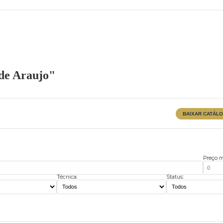
lves de Araujo"
Técnica:
Stat