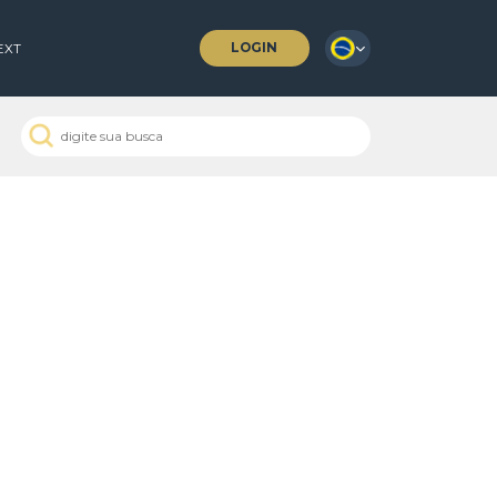
LOGIN
 COFFEES
NEXT
 Passados