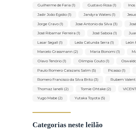
Alberto da Veiga Guignard (1)
Aldemir Mart
Antonio Dias (1)
Antonio Ferrigno (1)
Armando Romanelli de Cerqueira (1)
Arnald
Caciporé de Sá Continho da Lamar (1)
Când
Claudio Tozzi (1)
Crisaldo dAssunção Morais
Emiliano Di Cavalcanti (1)
Ernesto de Fiori 
Fulvio Pennacchi (2)
Galina Sheetikoff (1)
Guilherme de Faria (1)
Gustavo Rosa (1)
Jadir João Egidio (1)
Jandyra Waters (1)
Jorge Cravo (1)
Jose Antonio da Silva (3)
José Ribamar Ferreira (1)
José Saboia (1)
Lasar Segall (1)
Leda Catunda Serra (1)
Marcelo Grassmann (2)
Maria Bonomi (1)