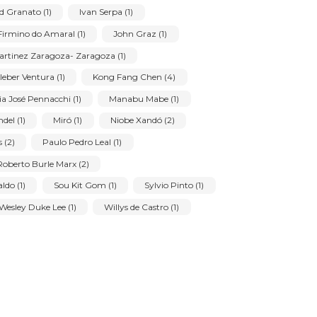
lmir Mavignier (1)
Amelia Amorim Toledo (1)
(6)
Antônio Poteiro (6)
Arcângelo Ianelli (1)
s (1)
Benjamin Silva (1)
Bernardo Cid (1)
Furtado (3)
Carlos Páez Vilaró (1)
Cícero Dias (4)
va (1)
Eduardo Sued (6)
Emanoel Alves de Araujo (2)
se de Andrade (1)
Felipe Senatore (1)
Frans Krajcberg (1)
pe Gianinni Pancetti (1)
Glauco Rodrigues (1)
us (3)
Ivald Granato (1)
Ivan Serpa (1)
 (1)
Joel Firmino do Amaral (1)
John Graz (1)
José Maria Martinez Zaragoza- Zaragoza (1)
shi (1)
Kleber Ventura (1)
Kong Fang Chen (4)
Lucas Maria José Pennacchi (1)
Manabu Mabe (1)
Mira Schendel (1)
Miró (1)
Niobe Xandó (2)