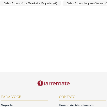
Oswaldo Goeldi (2)
Paul Cézanne (1)
Paula Kadunc (5)
1)
Pietro Maria Bardi (1)
Ramón Cáceres (1)
Renée Le
Valentim (1)
Rubens Gerchman (2)
Sergio Telles (9)
VICENTE FERREIRA (1)
Vincenzo Cencin (1)
Waldomiro de 
(38)
Belas Artes - Arte Brasileira Popular (4)
Belas Artes - 