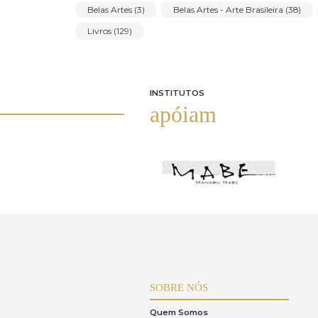
Olavo Tenório (1)
Olimpia Couto (1)
Paulo Romero Calazans Salim (5)
Picasso (
Romero Francisco da Silva Brito (3)
Rubem 
Thomaz Ianelli (2)
Tomie Ohtake (2)
Yugo Mabe (2)
Yutaka Toyota (5)
Categorias neste leilão
Belas Artes (3)
Belas Artes - Arte Brasileira 
Livros (129)
INSTITUTOS