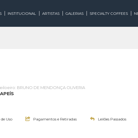
EGORIAS
INSTITUCIONAL
ARTISTAS
GALERIAS
SPECIALTY
te
Leiloeiro: BRUNO DE MENDONÇA OLIVERIA
OS E PAPEÍS
0:00h
0:00h
Termos de Uso
Pagamentos e Retiradas
Leilões