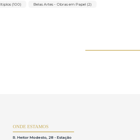
Paulo Chaves (2)
Paulo Pedro Leal (1)
fèvre (1)
Roberto Burle Marx (2)
Servulo Esmeraldo (1)
Sou Kit Gom (1)
Sylvio Pinto (1)
Deus (1)
Wesley Duke Lee (1)
Willys de Castro (1)
Impressões e múltiplos (100)
Belas Artes - Obras em Papel (2)