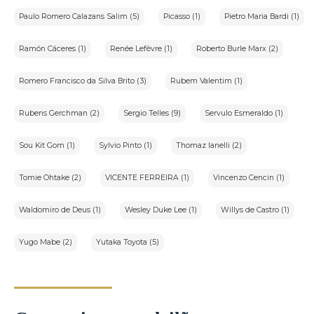
Paulo Romero Calazans Salim (5)
Picasso (1)
Pietro Maria Bardi (1)
Ramón Cáceres (1)
Renée Lefèvre (1)
Roberto Burle Marx (2)
Romero Francisco da Silva Brito (3)
Rubem Valentim (1)
Rubens Gerchman (2)
Sergio Telles (9)
Servulo Esmeraldo (1)
Sou Kit Gom (1)
Sylvio Pinto (1)
Thomaz Ianelli (2)
Tomie Ohtake (2)
VICENTE FERREIRA (1)
Vincenzo Cencin (1)
Waldomiro de Deus (1)
Wesley Duke Lee (1)
Willys de Castro (1)
Yugo Mabe (2)
Yutaka Toyota (5)