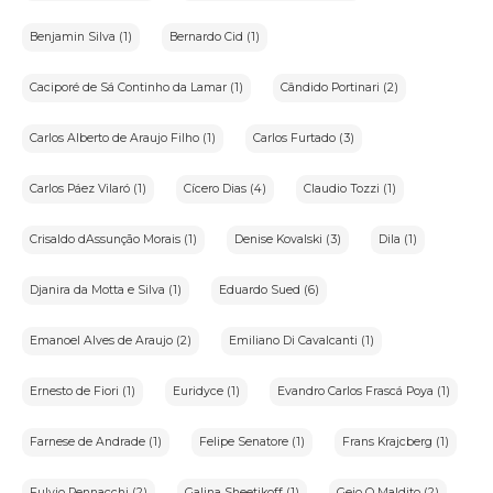
Benjamin Silva (1)
Bernardo Cid (1)
Caciporé de Sá Continho da Lamar (1)
Cândido Portinari (2)
Carlos Alberto de Araujo Filho (1)
Carlos Furtado (3)
Carlos Páez Vilaró (1)
Cícero Dias (4)
Claudio Tozzi (1)
Crisaldo dAssunção Morais (1)
Denise Kovalski (3)
Dila (1)
Djanira da Motta e Silva (1)
Eduardo Sued (6)
Emanoel Alves de Araujo (2)
Emiliano Di Cavalcanti (1)
Ernesto de Fiori (1)
Euridyce (1)
Evandro Carlos Frascá Poya (1)
Farnese de Andrade (1)
Felipe Senatore (1)
Frans Krajcberg (1)
Fulvio Pennacchi (2)
Galina Sheetikoff (1)
Gejo O Maldito (2)