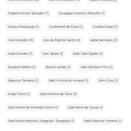
Gilberto Orcioli Salvador (1)
Giuseppe Gianinni Pancetti (1)
Glauco Rodrigues (1)
Guilherme de Faria (1)
Gustavo Rosa (1)
Inos Corradin (11)
Iran do Espírito Santo (1)
Isabel de Jesus (3)
Ivald Granato (1)
Ivan Serpa (1)
Jadir João Egidio (1)
Jandyra Waters (1)
Jesus Fuertes (1)
João Câmara Filho (1)
Joaquim Tenreiro (1)
Joel Firmino do Amaral (1)
John Graz (1)
Jorge Cravo (1)
Jose Antonio da Silva (3)
José Ferraz de Almeida Junior (1)
Jose Maria de Souza (1)
José Maria Martinez Zaragoza- Zaragoza (1)
José Ribamar Ferreira (1)