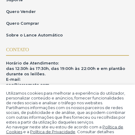
Quero Vender
Quero Comprar
Sobre o Lance Automático
CONTATO
Horário de Atendimento:
das 12:30h às 17:30h, das 19:00h às 22:00h e em plantão
durante os leilões.
E-mail:
sac@iarremate.com
Utilizamos cookies para melhorar a experiência do utilizador,
ONDE ESTAMOS
personalizar conteúdo e anúncios, fornecer funcionalidades
de redes sociais e analisar o tráfego nos websites.
Partilhamos informações com os nossos parceiros de redes
R. Heitor Modesto, 28 - Estação São Lourenço - MG
sociais, de publicidade e de análise, que as podem combinar
CEP: 37470-000
com outras informações que lhes forneceu ou recolhidas por
estes a partir da utilização daqueles serviços.
Ao navegar neste site eu estou de acordo com a
Política de
Cookies
e a
Política de Privacidade
. Consultar detalhes