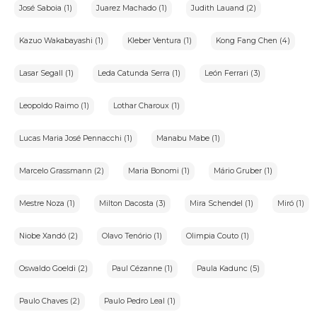
José Saboia (1)
Juarez Machado (1)
Judith Lauand (2)
Kazuo Wakabayashi (1)
Kleber Ventura (1)
Kong Fang Chen (4)
Lasar Segall (1)
Leda Catunda Serra (1)
León Ferrari (3)
Leopoldo Raimo (1)
Lothar Charoux (1)
Lucas Maria José Pennacchi (1)
Manabu Mabe (1)
Marcelo Grassmann (2)
Maria Bonomi (1)
Mário Gruber (1)
Mestre Noza (1)
Milton Dacosta (3)
Mira Schendel (1)
Miró (1)
Niobe Xandó (2)
Olavo Tenório (1)
Olimpia Couto (1)
Oswaldo Goeldi (2)
Paul Cézanne (1)
Paula Kadunc (5)
Paulo Chaves (2)
Paulo Pedro Leal (1)