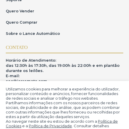
Quero Vender
Quero Comprar
Sobre o Lance Automático
CONTATO
Horário de Atendimento:
das 12:30h às 17:30h, das 19:00h às 22:00h e em plantão
durante os leilões.
E-mail:
sac@iarremate.com
Utilizamos cookies para melhorar a experiência do utilizador,
ONDE ESTAMOS
personalizar conteúdo e anúncios, fornecer funcionalidades
de redes sociais e analisar o tráfego nos websites.
Partilhamos informações com os nossos parceiros de redes
R. Heitor Modesto, 28 - Estação São Lourenço - MG
sociais, de publicidade e de análise, que as podem combinar
CEP: 37470-000
com outras informações que lhes forneceu ou recolhidas por
estes a partir da utilização daqueles serviços.
Ao navegar neste site eu estou de acordo com a
Política de
Cookies
e a
Política de Privacidade
. Consultar detalhes