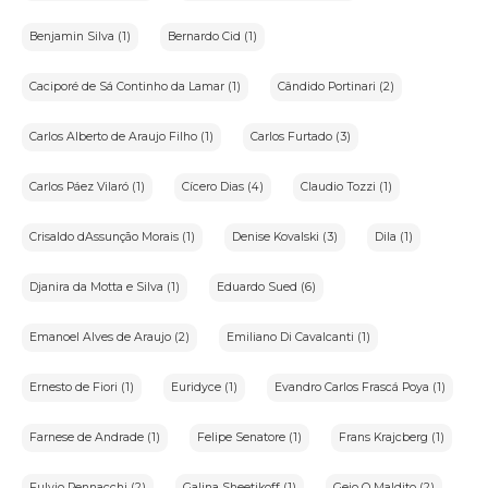
Benjamin Silva (1)
Bernardo Cid (1)
Caciporé de Sá Continho da Lamar (1)
Cândido Portinari (2)
Carlos Alberto de Araujo Filho (1)
Carlos Furtado (3)
Carlos Páez Vilaró (1)
Cícero Dias (4)
Claudio Tozzi (1)
Crisaldo dAssunção Morais (1)
Denise Kovalski (3)
Dila (1)
Djanira da Motta e Silva (1)
Eduardo Sued (6)
Emanoel Alves de Araujo (2)
Emiliano Di Cavalcanti (1)
Ernesto de Fiori (1)
Euridyce (1)
Evandro Carlos Frascá Poya (1)
Farnese de Andrade (1)
Felipe Senatore (1)
Frans Krajcberg (1)
Fulvio Pennacchi (2)
Galina Sheetikoff (1)
Gejo O Maldito (2)