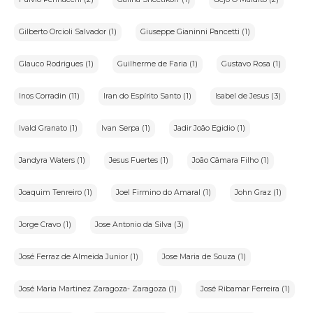
Gilberto Orcioli Salvador (1)
Giuseppe Gianinni Pancetti (1)
Glauco Rodrigues (1)
Guilherme de Faria (1)
Gustavo Rosa (1)
Inos Corradin (11)
Iran do Espírito Santo (1)
Isabel de Jesus (3)
Ivald Granato (1)
Ivan Serpa (1)
Jadir João Egidio (1)
Jandyra Waters (1)
Jesus Fuertes (1)
João Câmara Filho (1)
Joaquim Tenreiro (1)
Joel Firmino do Amaral (1)
John Graz (1)
Jorge Cravo (1)
Jose Antonio da Silva (3)
José Ferraz de Almeida Junior (1)
Jose Maria de Souza (1)
José Maria Martinez Zaragoza- Zaragoza (1)
José Ribamar Ferreira (1)