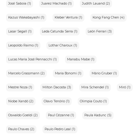
José Saboia (1)
Juarez Machado (1)
Judith Lauand (2)
Kazuo Wakabayashi (1)
Kleber Ventura (1)
Kong Fang Chen (4)
Lasar Segall (1)
Leda Catunda Serra (1)
León Ferrari (3)
Leopoldo Raimo (1)
Lothar Charoux (1)
Lucas Maria José Pennacchi (1)
Manabu Mabe (1)
Marcelo Grassmann (2)
Maria Bonomi (1)
Mário Gruber (1)
Mestre Noza (1)
Milton Dacosta (3)
Mira Schendel (1)
Miró (1)
Niobe Xandó (2)
Olavo Tenório (1)
Olimpia Couto (1)
Oswaldo Goeldi (2)
Paul Cézanne (1)
Paula Kadunc (5)
Paulo Chaves (2)
Paulo Pedro Leal (1)