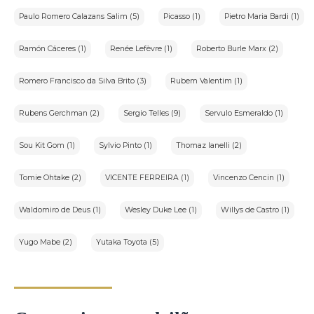
Paulo Romero Calazans Salim (5)
Picasso (1)
Pietro Maria Bardi (1)
Ramón Cáceres (1)
Renée Lefèvre (1)
Roberto Burle Marx (2)
Romero Francisco da Silva Brito (3)
Rubem Valentim (1)
Rubens Gerchman (2)
Sergio Telles (9)
Servulo Esmeraldo (1)
Sou Kit Gom (1)
Sylvio Pinto (1)
Thomaz Ianelli (2)
Tomie Ohtake (2)
VICENTE FERREIRA (1)
Vincenzo Cencin (1)
Waldomiro de Deus (1)
Wesley Duke Lee (1)
Willys de Castro (1)
Yugo Mabe (2)
Yutaka Toyota (5)