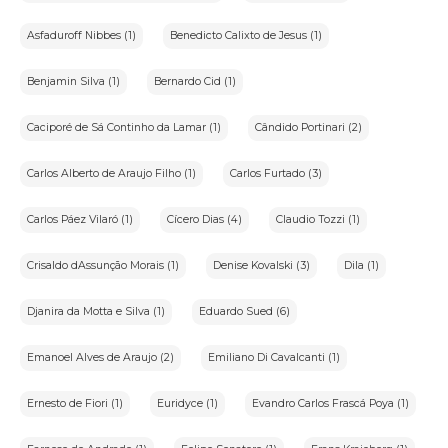
Asfaduroff Nibbes (1)
Benedicto Calixto de Jesus (1)
Benjamin Silva (1)
Bernardo Cid (1)
Caciporé de Sá Continho da Lamar (1)
Cândido Portinari (2)
Carlos Alberto de Araujo Filho (1)
Carlos Furtado (3)
Carlos Páez Vilaró (1)
Cícero Dias (4)
Claudio Tozzi (1)
Crisaldo dAssunção Morais (1)
Denise Kovalski (3)
Dila (1)
Djanira da Motta e Silva (1)
Eduardo Sued (6)
Emanoel Alves de Araujo (2)
Emiliano Di Cavalcanti (1)
Ernesto de Fiori (1)
Euridyce (1)
Evandro Carlos Frascá Poya (1)