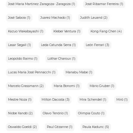
José Maria Martinez Zaragoza- Zaragoza (1)
José Ribamar Ferreira (1)
José Saboia (1)
Juarez Machado (1)
Judith Lauand (2)
Kazuo Wakabayashi (1)
Kleber Ventura (1)
Kong Fang Chen (4)
Lasar Segall (1)
Leda Catunda Serra (1)
León Ferrari (3)
Leopoldo Raimo (1)
Lothar Charoux (1)
Lucas Maria José Pennacchi (1)
Manabu Mabe (1)
Marcelo Grassmann (2)
Maria Bonomi (1)
Mário Gruber (1)
Mestre Noza (1)
Milton Dacosta (3)
Mira Schendel (1)
Miró (1)
Niobe Xandó (2)
Olavo Tenório (1)
Olimpia Couto (1)
Oswaldo Goeldi (2)
Paul Cézanne (1)
Paula Kadunc (5)