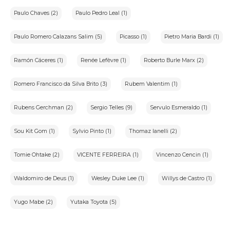
Paulo Chaves (2)
Paulo Pedro Leal (1)
Paulo Romero Calazans Salim (5)
Picasso (1)
Pietro Maria Bardi (1)
Ramón Cáceres (1)
Renée Lefèvre (1)
Roberto Burle Marx (2)
Romero Francisco da Silva Brito (3)
Rubem Valentim (1)
Rubens Gerchman (2)
Sergio Telles (9)
Servulo Esmeraldo (1)
Sou Kit Gom (1)
Sylvio Pinto (1)
Thomaz Ianelli (2)
Tomie Ohtake (2)
VICENTE FERREIRA (1)
Vincenzo Cencin (1)
Waldomiro de Deus (1)
Wesley Duke Lee (1)
Willys de Castro (1)
Yugo Mabe (2)
Yutaka Toyota (5)