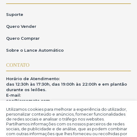
Suporte
Quero Vender
Quero Comprar
Sobre o Lance Automático
CONTATO
Horário de Atendimento:
das 12:30h às 17:30h, das 19:00h às 22:00h e em plantão
durante os leilões.
E-mail:
sac@iarremate.com
Utilizamos cookies para melhorar a experiência do utilizador,
ONDE ESTAMOS
personalizar conteúdo e anúncios, fornecer funcionalidades
de redes sociais e analisar o tráfego nos websites.
Partilhamos informações com os nossos parceiros de redes
R. Heitor Modesto, 28 - Estação São Lourenço - MG
sociais, de publicidade e de análise, que as podem combinar
CEP: 37470-000
com outras informações que lhes forneceu ou recolhidas por