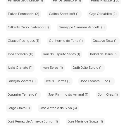
Farnese de Andrade (1)
Felipe Senatore (1)
Frans Krajcberg (1)
Fulvio Pennacchi (2)
Galina Sheetikoff (1)
Gejo O Maldito (2)
Gilberto Orcioli Salvador (1)
Giuseppe Gianinni Pancetti (1)
Glauco Rodrigues (1)
Guilherme de Faria (1)
Gustavo Rosa (1)
Inos Corradin (11)
Iran do Espírito Santo (1)
Isabel de Jesus (3)
Ivald Granato (1)
Ivan Serpa (1)
Jadir João Egidio (1)
Jandyra Waters (1)
Jesus Fuertes (1)
João Câmara Filho (1)
Joaquim Tenreiro (1)
Joel Firmino do Amaral (1)
John Graz (1)
Jorge Cravo (1)
Jose Antonio da Silva (3)
José Ferraz de Almeida Junior (1)
Jose Maria de Souza (1)