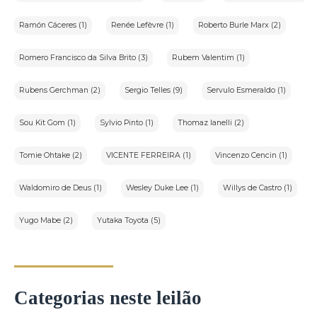
Ramón Cáceres (1)
Renée Lefèvre (1)
Roberto Burle Marx (2)
Romero Francisco da Silva Brito (3)
Rubem Valentim (1)
Rubens Gerchman (2)
Sergio Telles (9)
Servulo Esmeraldo (1)
Sou Kit Gom (1)
Sylvio Pinto (1)
Thomaz Ianelli (2)
Tomie Ohtake (2)
VICENTE FERREIRA (1)
Vincenzo Cencin (1)
Waldomiro de Deus (1)
Wesley Duke Lee (1)
Willys de Castro (1)
Yugo Mabe (2)
Yutaka Toyota (5)
Categorias neste leilão