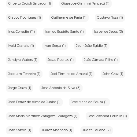
Gilberto Orcioli Salvador (1)
Giuseppe Gianinni Pancetti (1)
Glauco Rodrigues (1)
Guilherme de Faria (1)
Gustavo Rosa (1)
Inos Corradin (11)
Iran do Espírito Santo (1)
Isabel de Jesus (3)
Ivald Granato (1)
Ivan Serpa (1)
Jadir João Egidio (1)
Jandyra Waters (1)
Jesus Fuertes (1)
João Câmara Filho (1)
Joaquim Tenreiro (1)
Joel Firmino do Amaral (1)
John Graz (1)
Jorge Cravo (1)
Jose Antonio da Silva (3)
José Ferraz de Almeida Junior (1)
Jose Maria de Souza (1)
José Maria Martinez Zaragoza- Zaragoza (1)
José Ribamar Ferreira (1)
José Saboia (1)
Juarez Machado (1)
Judith Lauand (2)