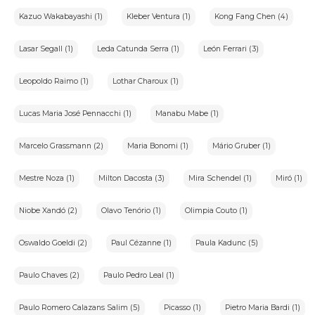
Kazuo Wakabayashi (1)
Kleber Ventura (1)
Kong Fang Chen (4)
Lasar Segall (1)
Leda Catunda Serra (1)
León Ferrari (3)
Leopoldo Raimo (1)
Lothar Charoux (1)
Lucas Maria José Pennacchi (1)
Manabu Mabe (1)
Marcelo Grassmann (2)
Maria Bonomi (1)
Mário Gruber (1)
Mestre Noza (1)
Milton Dacosta (3)
Mira Schendel (1)
Miró (1)
Niobe Xandó (2)
Olavo Tenório (1)
Olimpia Couto (1)
Oswaldo Goeldi (2)
Paul Cézanne (1)
Paula Kadunc (5)
Paulo Chaves (2)
Paulo Pedro Leal (1)
Paulo Romero Calazans Salim (5)
Picasso (1)
Pietro Maria Bardi (1)