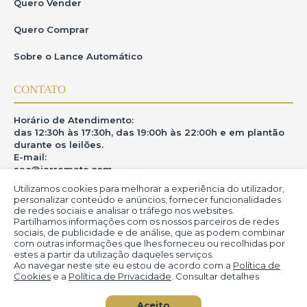
Quero Vender
Quero Comprar
Sobre o Lance Automático
CONTATO
Horário de Atendimento:
das 12:30h às 17:30h, das 19:00h às 22:00h e em plantão
durante os leilões.
E-mail:
sac@iarremate.com
Utilizamos cookies para melhorar a experiência do utilizador,
ONDE ESTAMOS
personalizar conteúdo e anúncios, fornecer funcionalidades
de redes sociais e analisar o tráfego nos websites.
Partilhamos informações com os nossos parceiros de redes
R. Heitor Modesto, 28 - Estação São Lourenço - MG
sociais, de publicidade e de análise, que as podem combinar
CEP: 37470-000
com outras informações que lhes forneceu ou recolhidas por
estes a partir da utilização daqueles serviços.
Ao navegar neste site eu estou de acordo com a
Política de
Cookies
e a
Política de Privacidade
. Consultar detalhes
© iArremate - Portal de Arte (2013-2026)
Aceito