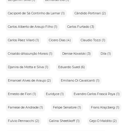
Caciporé de Sá Continho da Lamar (1)
Cândido Portinari (2)
Carlos Alberto de Araujo Filho (1)
Carlos Furtado (3)
Carlos Páez Vilaró (1)
Cícero Dias (4)
Claudio Tozzi (1)
Crisaldo dAssunção Morais (1)
Denise Kovalski (3)
Dila (1)
Djanira da Motta e Silva (1)
Eduardo Sued (6)
Emanoel Alves de Araujo (2)
Emiliano Di Cavalcanti (1)
Ernesto de Fiori (1)
Euridyce (1)
Evandro Carlos Frascá Poya (1)
Farnese de Andrade (1)
Felipe Senatore (1)
Frans Krajcberg (1)
Fulvio Pennacchi (2)
Galina Sheetikoff (1)
Gejo O Maldito (2)