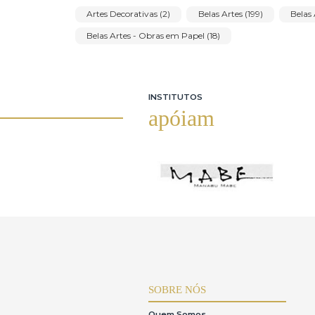
Pedro Luiz Correia de Araujo (1)
Pietrina Ch
Rosina Becker do Vale (1)
Rubens Vargas (1)
Sinibaldo Tordi (1)
Siron Franco (2)
S
Wagner Bottaro (5)
Wilde Damaso Lacerda
Categorias neste leilão
Artes Decorativas (2)
Belas Artes (199)
Belas Artes - Obras em Papel (18)
INSTITUTOS
apóiam