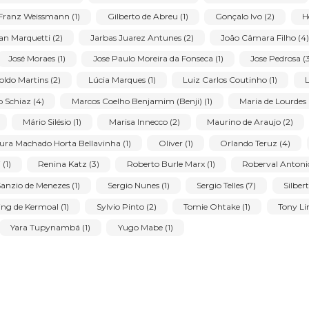
ra (1)
Alcides Marques (3)
Alfredo Volpi (1)
Álvaro Br
 (1)
Antônio Poteiro (2)
Arcângelo Ianelli (1)
Artur A
cher (9)
Carlos Scliar (2)
Celso Renato de Lima (1)
Ch
imento (1)
Edgar Walter (1)
Eduardo Sued (2)
Emanoe
)
Eugenio Latour (1)
Farnese de Andrade (1)
Fernand
)
Franz Weissmann (1)
Gilberto de Abreu (1)
Gonçalo 
Ivan Marquetti (2)
Jarbas Juarez Antunes (2)
João C
 (1)
José Moraes (1)
Jose Paulo Moreira da Fonseca (1)
Leopoldo Martins (2)
Lúcia Marques (1)
Luiz Carlos Cout
Marcio Schiaz (4)
Marcos Coelho Benjamim (Benji) (1)
M
ano (3)
Mário Silésio (1)
Marisa Innecco (2)
Maurino d
Niura Machado Horta Bellavinha (1)
Oliver (1)
Orland