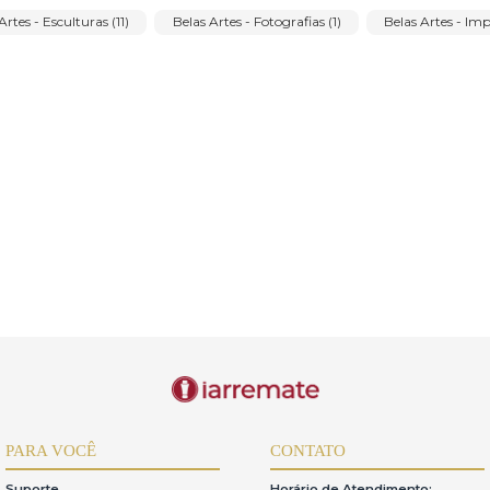
eccacci (1)
Renina Katz (3)
Roberto Burle Marx (1)
R
Sanzio de Menezes (1)
Sergio Nunes (1)
Sergio Telles 
onia Ebling de Kermoal (1)
Sylvio Pinto (2)
Tomie Ohtake (1
 (2)
Yara Tupynambá (1)
Yugo Mabe (1)
Belas Artes - Esculturas (11)
Belas Artes - Fotografias (1)
B