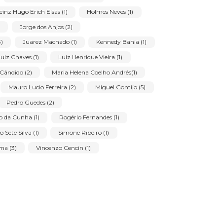
andão Apocalypse (1)
Amilcar de Castro (1)
lípio Barrio de Sousa Lopes (1)
Ascanio M M M (1)
Bax (7)
anina Luwisz Szejnbejn (1)
Chico Ferreira (5)
l Alves de Araujo (1)
Emeric Marcier (1)
o Cardoso (1)
Fernando Flávio Rodrigues (4)
Ivo (2)
Heinz Hugo Erich Elsas (1)
Holmes Neves (1)
âmara Filho (4)
Jorge dos Anjos (2)
Jose Pedrosa (3)
Juarez Machado (1)
Kennedy Bahia (1)
inho (1)
Luiz Chaves (1)
Luiz Henrique Vieira (1)
aria de Lourdes Cândido (2)
Maria Helena Coelho Andrés(1)
e Araujo (2)
Mauro Lucio Ferreira (2)
Miguel Gontijo (5)
o Teruz (4)
Pedro Guedes (2)