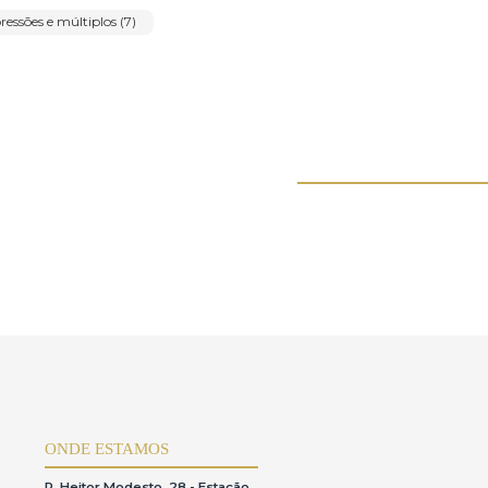
oberval Antonio da Cunha (1)
Rogério Fernandes (1)
(7)
Silberto Sete Silva (1)
Simone Ribeiro (1)
)
Tony Lima (3)
Vincenzo Cencin (1)
elas Artes - Impressões e múltiplos (7)