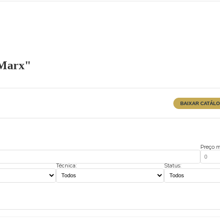
urle Marx"
Técnica:
Stat