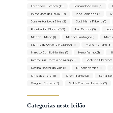
Alberto da Veiga Guignard (1)
Alberto Teixei
Antônio Eustáquio (6)
Antonio Helio Cabral
Belmiro Barbosa de Almeida (1)
Carlos Bra
Dnar Rocha (1)
Edesio Esteves Aguiar Nasc
Emiliano Di Cavalcanti (1)
Enrico Bianco (6
Fernando Lucchesi (13)
Fernando Velloso (3
Inima José de Paula (10)
Ione Saldanha (1)
Jose Antonio da Silva (2)
José Maria Ribeiro
Konstantin Christoff (2)
Leo Brizola (3)
Manabu Mabe (1)
Manoel Santiago (1)
Marina de Oliveira Nazareth (1)
Mario Mari
Narciso Conillo Martins (1)
Neno Ramos(1)