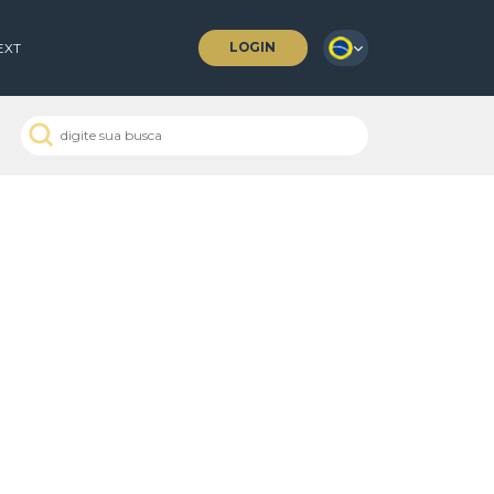
LOGIN
 COFFEES
NEXT
CEMG 653/2008
 Passados