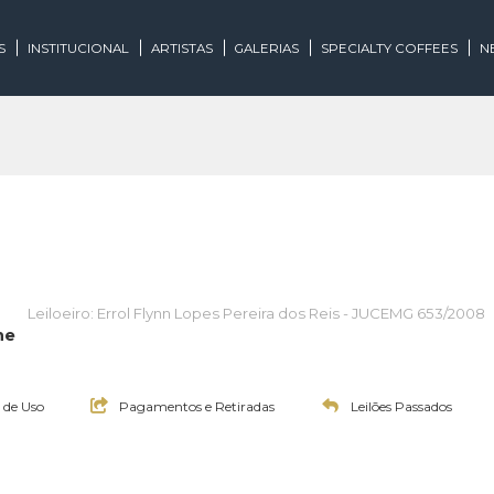
EGORIAS
INSTITUCIONAL
ARTISTAS
GALERIAS
SPECIALTY
de Arte
Leiloeiro: Errol Flynn Lopes Pereira dos Reis - JU
 On-line
:30h
Termos de Uso
Pagamentos e Retiradas
Leilões