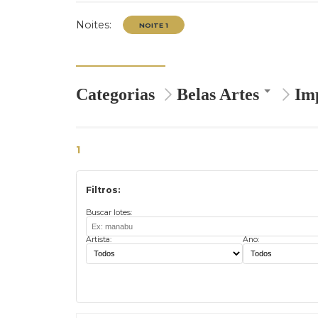
Contato
Exposição
Imprimir catálogo
Noites:
Categorias
Belas Artes
NOITE 1
1
Filtros:
Buscar lotes:
Artista:
Ano: