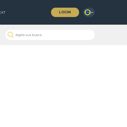
LOGIN
 COFFEES
NEXT
CEMG 653/2008
 Passados