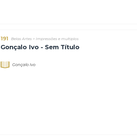
Renina Katz - Lanças - 1997
Renina Katz
191
Belas Artes
>
Impressões e multiplos
Gonçalo Ivo - Sem Título