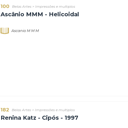
100
Belas Artes
>
Impressões e multiplos
Ascânio MMM - Helicoidal
Ascanio M M M