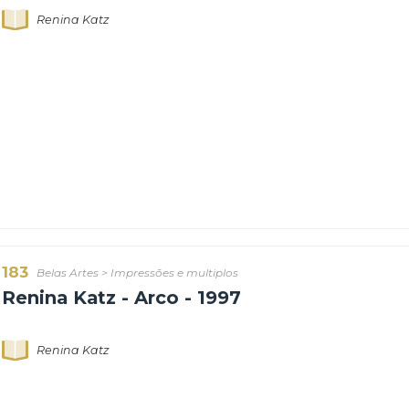
182
Belas Artes
>
Impressões e multiplos
Renina Katz - Cipós - 1997
Renina Katz