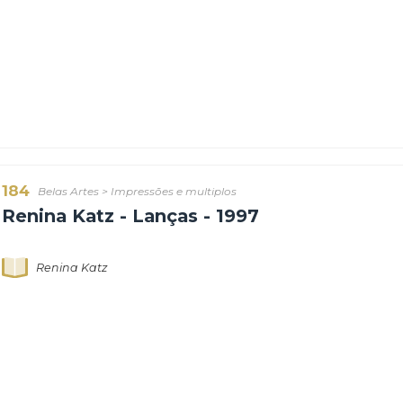
183
Belas Artes
>
Impressões e multiplos
Renina Katz - Arco - 1997
Renina Katz
184
Belas Artes
>
Impressões e multiplos