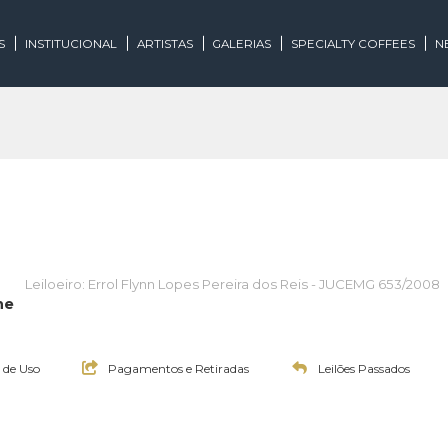
EGORIAS
INSTITUCIONAL
ARTISTAS
GALERIAS
SPECIALTY
de Arte
Leiloeiro: Errol Flynn Lopes Pereira dos Reis - JU
 On-line
:30h
Termos de Uso
Pagamentos e Retiradas
Leilões