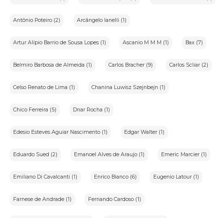
Antônio Poteiro (2)
Arcângelo Ianelli (1)
Artur Alípio Barrio de Sousa Lopes (1)
Ascanio M M M (1)
Bax (7)
Belmiro Barbosa de Almeida (1)
Carlos Bracher (9)
Carlos Scliar (2)
Celso Renato de Lima (1)
Chanina Luwisz Szejnbejn (1)
Chico Ferreira (5)
Dnar Rocha (1)
Edesio Esteves Aguiar Nascimento (1)
Edgar Walter (1)
Eduardo Sued (2)
Emanoel Alves de Araujo (1)
Emeric Marcier (1)
Emiliano Di Cavalcanti (1)
Enrico Bianco (6)
Eugenio Latour (1)
Farnese de Andrade (1)
Fernando Cardoso (1)