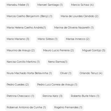
Manabu Mabe (1)
Manoel Santiago (1)
Marcio Schiaz (4)
Marcos Coelho Benjamim (Benji) (1)
Maria de Lourdes Cândido (2)
Maria Helena Coelho Andrés(1)
Marina de Oliveira Nazareth (1)
Mario Mariano (3)
Mário Silésio (1)
Marisa Innecco (2)
Maurino de Araujo (2)
Mauro Lucio Ferreira (2)
Miguel Gontijo (5)
Narciso Conillo Martins (1)
Neno Ramos(1)
Niura Machado Horta Bellavinha (1)
Oliver (1)
Orlando Teruz (4)
Pedro Guedes (2)
Pedro Luiz Correia de Araujo (1)
Pietrina Checcacci (1)
Renina Katz (3)
Roberto Burle Marx (1)
Roberval Antonio da Cunha (1)
Rogério Fernandes (1)