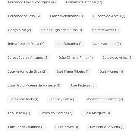
Fernando Flávio Rodrigues (4)
Fernando Lucchesi (13)
Fernando Velloso (3)
Franz Weissmann (1)
Gilberto de Abreu (1)
Gonçalo Ivo (2)
Heinz Hugo Erich Elsas (1)
Holmes Neves (1)
Inima José de Paula (10)
Ione Saldanha (1)
Ivan Marquetti (2)
Jarbas Juarez Antunes (2)
João Câmara Filho (4)
Jorge dos Anjos (2)
Jose Antonio da Silva (2)
José Maria Ribeiro (1)
José Moraes (1)
Jose Paulo Moreira da Fonseca (1)
Jose Pedrosa (3)
Juarez Machado (1)
Kennedy Bahia (1)
Konstantin Christoff (2)
Leo Brizola (3)
Leopoldo Martins (2)
Lúcia Marques (1)
Luiz Carlos Coutinho (1)
Luiz Chaves (1)
Luiz Henrique Vieira (1)