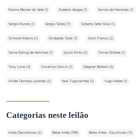
Rosina Becker do Vale (1)
Rubens Vargas (1)
Sanzio de Menezes (1)
Sergio Nunes (1)
Sergio Telles (7)
Silberto Sete Silva (1)
Simone Ribeiro (1)
Sinibaldo Tordi (1)
Siron Franco (2)
Sonia Ebling de Kermoal (1)
Sylvio Pinto (2)
Tomie Ohtake (1)
Tony Lima (3)
Vincenzo Cencin (1)
Wagner Bottaro (5)
Wilde Damaso Lacerda (2)
Yara Tupynambá (1)
Yugo Mabe (1)
Categorias neste leilão
Artes Decorativas (2)
Belas Artes (199)
Belas Artes - Esculturas (11)