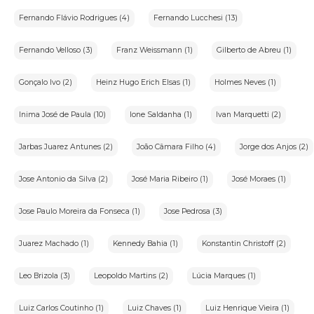
Fernando Flávio Rodrigues (4)
Fernando Lucchesi (13)
Fernando Velloso (3)
Franz Weissmann (1)
Gilberto de Abreu (1)
Gonçalo Ivo (2)
Heinz Hugo Erich Elsas (1)
Holmes Neves (1)
Inima José de Paula (10)
Ione Saldanha (1)
Ivan Marquetti (2)
Jarbas Juarez Antunes (2)
João Câmara Filho (4)
Jorge dos Anjos (2)
Jose Antonio da Silva (2)
José Maria Ribeiro (1)
José Moraes (1)
Jose Paulo Moreira da Fonseca (1)
Jose Pedrosa (3)
Juarez Machado (1)
Kennedy Bahia (1)
Konstantin Christoff (2)
Leo Brizola (3)
Leopoldo Martins (2)
Lúcia Marques (1)
Luiz Carlos Coutinho (1)
Luiz Chaves (1)
Luiz Henrique Vieira (1)