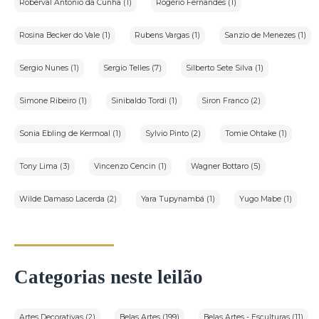
Roberval Antonio da Cunha (1)
Rogério Fernandes (1)
Rosina Becker do Vale (1)
Rubens Vargas (1)
Sanzio de Menezes (1)
Sergio Nunes (1)
Sergio Telles (7)
Silberto Sete Silva (1)
Simone Ribeiro (1)
Sinibaldo Tordi (1)
Siron Franco (2)
Sonia Ebling de Kermoal (1)
Sylvio Pinto (2)
Tomie Ohtake (1)
Tony Lima (3)
Vincenzo Cencin (1)
Wagner Bottaro (5)
Wilde Damaso Lacerda (2)
Yara Tupynambá (1)
Yugo Mabe (1)
Categorias neste leilão
Artes Decorativas (2)
Belas Artes (199)
Belas Artes - Esculturas (11)