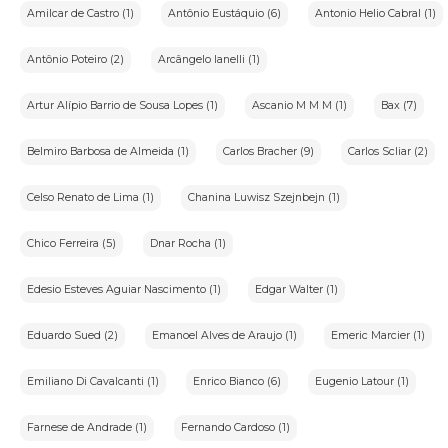
Amilcar de Castro (1)
Antônio Eustáquio (6)
Antonio Helio Cabral (1)
Antônio Poteiro (2)
Arcângelo Ianelli (1)
Artur Alípio Barrio de Sousa Lopes (1)
Ascanio M M M (1)
Bax (7)
Belmiro Barbosa de Almeida (1)
Carlos Bracher (9)
Carlos Scliar (2)
Celso Renato de Lima (1)
Chanina Luwisz Szejnbejn (1)
Chico Ferreira (5)
Dnar Rocha (1)
Edesio Esteves Aguiar Nascimento (1)
Edgar Walter (1)
Eduardo Sued (2)
Emanoel Alves de Araujo (1)
Emeric Marcier (1)
Emiliano Di Cavalcanti (1)
Enrico Bianco (6)
Eugenio Latour (1)
Farnese de Andrade (1)
Fernando Cardoso (1)