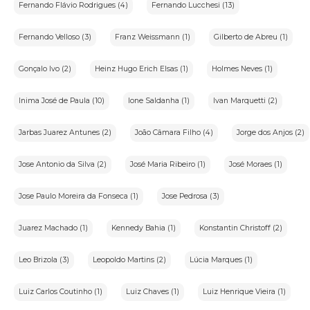
Fernando Flávio Rodrigues (4)
Fernando Lucchesi (13)
Fernando Velloso (3)
Franz Weissmann (1)
Gilberto de Abreu (1)
Gonçalo Ivo (2)
Heinz Hugo Erich Elsas (1)
Holmes Neves (1)
Inima José de Paula (10)
Ione Saldanha (1)
Ivan Marquetti (2)
Jarbas Juarez Antunes (2)
João Câmara Filho (4)
Jorge dos Anjos (2)
Jose Antonio da Silva (2)
José Maria Ribeiro (1)
José Moraes (1)
Jose Paulo Moreira da Fonseca (1)
Jose Pedrosa (3)
Juarez Machado (1)
Kennedy Bahia (1)
Konstantin Christoff (2)
Leo Brizola (3)
Leopoldo Martins (2)
Lúcia Marques (1)
Luiz Carlos Coutinho (1)
Luiz Chaves (1)
Luiz Henrique Vieira (1)