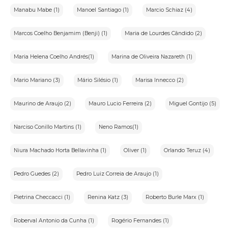
Manabu Mabe (1)
Manoel Santiago (1)
Marcio Schiaz (4)
Marcos Coelho Benjamim (Benji) (1)
Maria de Lourdes Cândido (2)
Maria Helena Coelho Andrés(1)
Marina de Oliveira Nazareth (1)
Mario Mariano (3)
Mário Silésio (1)
Marisa Innecco (2)
Maurino de Araujo (2)
Mauro Lucio Ferreira (2)
Miguel Gontijo (5)
Narciso Conillo Martins (1)
Neno Ramos(1)
Niura Machado Horta Bellavinha (1)
Oliver (1)
Orlando Teruz (4)
Pedro Guedes (2)
Pedro Luiz Correia de Araujo (1)
Pietrina Checcacci (1)
Renina Katz (3)
Roberto Burle Marx (1)
Roberval Antonio da Cunha (1)
Rogério Fernandes (1)