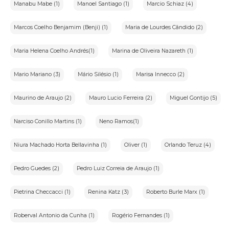
Manabu Mabe (1)
Manoel Santiago (1)
Marcio Schiaz (4)
Marcos Coelho Benjamim (Benji) (1)
Maria de Lourdes Cândido (2)
Maria Helena Coelho Andrés(1)
Marina de Oliveira Nazareth (1)
Mario Mariano (3)
Mário Silésio (1)
Marisa Innecco (2)
Maurino de Araujo (2)
Mauro Lucio Ferreira (2)
Miguel Gontijo (5)
Narciso Conillo Martins (1)
Neno Ramos(1)
Niura Machado Horta Bellavinha (1)
Oliver (1)
Orlando Teruz (4)
Pedro Guedes (2)
Pedro Luiz Correia de Araujo (1)
Pietrina Checcacci (1)
Renina Katz (3)
Roberto Burle Marx (1)
Roberval Antonio da Cunha (1)
Rogério Fernandes (1)