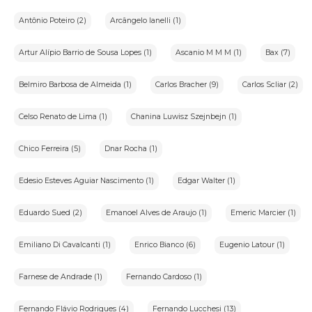
Antônio Poteiro (2)
Arcângelo Ianelli (1)
Artur Alípio Barrio de Sousa Lopes (1)
Ascanio M M M (1)
Bax (7)
Belmiro Barbosa de Almeida (1)
Carlos Bracher (9)
Carlos Scliar (2)
Celso Renato de Lima (1)
Chanina Luwisz Szejnbejn (1)
Chico Ferreira (5)
Dnar Rocha (1)
Edesio Esteves Aguiar Nascimento (1)
Edgar Walter (1)
Eduardo Sued (2)
Emanoel Alves de Araujo (1)
Emeric Marcier (1)
Emiliano Di Cavalcanti (1)
Enrico Bianco (6)
Eugenio Latour (1)
Farnese de Andrade (1)
Fernando Cardoso (1)
Fernando Flávio Rodrigues (4)
Fernando Lucchesi (13)