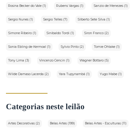
Rosina Becker do Vale (1)
Rubens Vargas (1)
Sanzio de Menezes (1)
Sergio Nunes (1)
Sergio Telles (7)
Silberto Sete Silva (1)
Simone Ribeiro (1)
Sinibaldo Tordi (1)
Siron Franco (2)
Sonia Ebling de Kermoal (1)
Sylvio Pinto (2)
Tomie Ohtake (1)
Tony Lima (3)
Vincenzo Cencin (1)
Wagner Bottaro (5)
Wilde Damaso Lacerda (2)
Yara Tupynambá (1)
Yugo Mabe (1)
Categorias neste leilão
Artes Decorativas (2)
Belas Artes (199)
Belas Artes - Esculturas (11)