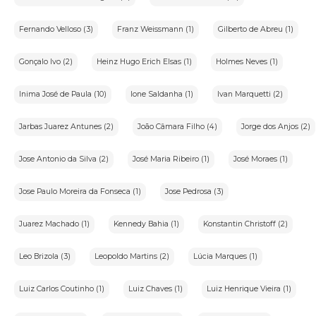
Fernando Velloso (3)
Franz Weissmann (1)
Gilberto de Abreu (1)
Gonçalo Ivo (2)
Heinz Hugo Erich Elsas (1)
Holmes Neves (1)
Inima José de Paula (10)
Ione Saldanha (1)
Ivan Marquetti (2)
Jarbas Juarez Antunes (2)
João Câmara Filho (4)
Jorge dos Anjos (2)
Jose Antonio da Silva (2)
José Maria Ribeiro (1)
José Moraes (1)
Jose Paulo Moreira da Fonseca (1)
Jose Pedrosa (3)
Juarez Machado (1)
Kennedy Bahia (1)
Konstantin Christoff (2)
Leo Brizola (3)
Leopoldo Martins (2)
Lúcia Marques (1)
Luiz Carlos Coutinho (1)
Luiz Chaves (1)
Luiz Henrique Vieira (1)