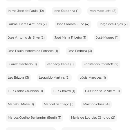
Inima José de Paula (10)
Ione Saldanha (1)
Ivan Marquetti (2)
Jarbas Juarez Antunes (2)
João Câmara Filho (4)
Jorge dos Anjos (2)
Jose Antonio da Silva (2)
José Maria Ribeiro (1)
José Moraes (1)
Jose Paulo Moreira da Fonseca (1)
Jose Pedrosa (3)
Juarez Machado (1)
Kennedy Bahia (1)
Konstantin Christoff (2)
Leo Brizola (3)
Leopoldo Martins (2)
Lúcia Marques (1)
Luiz Carlos Coutinho (1)
Luiz Chaves (1)
Luiz Henrique Vieira (1)
Manabu Mabe (1)
Manoel Santiago (1)
Marcio Schiaz (4)
Marcos Coelho Benjamim (Benji) (1)
Maria de Lourdes Cândido (2)