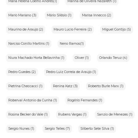
Maria Helena Coelho Andrés(1)
Marina de Oliveira Nazareth (1)
Mario Mariano (3)
Mário Silésio (1)
Marisa Innecco (2)
Maurino de Araujo (2)
Mauro Lucio Ferreira (2)
Miguel Gontijo (5)
Narciso Conillo Martins (1)
Neno Ramos(1)
Niura Machado Horta Bellavinha (1)
Oliver (1)
Orlando Teruz (4)
Pedro Guedes (2)
Pedro Luiz Correia de Araujo (1)
Pietrina Checcacci (1)
Renina Katz (3)
Roberto Burle Marx (1)
Roberval Antonio da Cunha (1)
Rogério Fernandes (1)
Rosina Becker do Vale (1)
Rubens Vargas (1)
Sanzio de Menezes (1)
Sergio Nunes (1)
Sergio Telles (7)
Silberto Sete Silva (1)