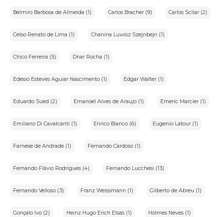
Belmiro Barbosa de Almeida (1)
Carlos Bracher (9)
Carlos Scliar (2)
Celso Renato de Lima (1)
Chanina Luwisz Szejnbejn (1)
Chico Ferreira (5)
Dnar Rocha (1)
Edesio Esteves Aguiar Nascimento (1)
Edgar Walter (1)
Eduardo Sued (2)
Emanoel Alves de Araujo (1)
Emeric Marcier (1)
Emiliano Di Cavalcanti (1)
Enrico Bianco (6)
Eugenio Latour (1)
Farnese de Andrade (1)
Fernando Cardoso (1)
Fernando Flávio Rodrigues (4)
Fernando Lucchesi (13)
Fernando Velloso (3)
Franz Weissmann (1)
Gilberto de Abreu (1)
Gonçalo Ivo (2)
Heinz Hugo Erich Elsas (1)
Holmes Neves (1)