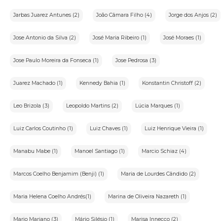
Jarbas Juarez Antunes (2)
João Câmara Filho (4)
Jorge dos Anjos (2)
Jose Antonio da Silva (2)
José Maria Ribeiro (1)
José Moraes (1)
Jose Paulo Moreira da Fonseca (1)
Jose Pedrosa (3)
Juarez Machado (1)
Kennedy Bahia (1)
Konstantin Christoff (2)
Leo Brizola (3)
Leopoldo Martins (2)
Lúcia Marques (1)
Luiz Carlos Coutinho (1)
Luiz Chaves (1)
Luiz Henrique Vieira (1)
Manabu Mabe (1)
Manoel Santiago (1)
Marcio Schiaz (4)
Marcos Coelho Benjamim (Benji) (1)
Maria de Lourdes Cândido (2)
Maria Helena Coelho Andrés(1)
Marina de Oliveira Nazareth (1)
Mario Mariano (3)
Mário Silésio (1)
Marisa Innecco (2)