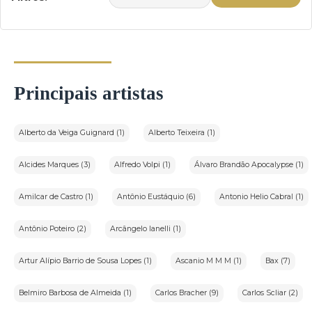
Principais artistas
Alberto da Veiga Guignard (1)
Alberto Teixeira (1)
Alcides Marques (3)
Alfredo Volpi (1)
Álvaro Brandão Apocalypse (1)
Amilcar de Castro (1)
Antônio Eustáquio (6)
Antonio Helio Cabral (1)
Antônio Poteiro (2)
Arcângelo Ianelli (1)
Artur Alípio Barrio de Sousa Lopes (1)
Ascanio M M M (1)
Bax (7)
Belmiro Barbosa de Almeida (1)
Carlos Bracher (9)
Carlos Scliar (2)