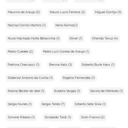
Maurino de Araujo (2)
Mauro Lucio Ferreira (2)
Miguel Gontijo (5)
Narciso Conillo Martins (1)
Neno Ramos(1)
Niura Machado Horta Bellavinha (1)
Oliver (1)
Orlando Teruz (4)
Pedro Guedes (2)
Pedro Luiz Correia de Araujo (1)
Pietrina Checcacci (1)
Renina Katz (3)
Roberto Burle Marx (1)
Roberval Antonio da Cunha (1)
Rogério Fernandes (1)
Rosina Becker do Vale (1)
Rubens Vargas (1)
Sanzio de Menezes (1)
Sergio Nunes (1)
Sergio Telles (7)
Silberto Sete Silva (1)
Simone Ribeiro (1)
Sinibaldo Tordi (1)
Siron Franco (2)