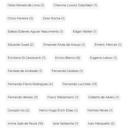
Celso Renato de Lima (1)
Chanina Luwisz Szejnbejn (1)
Chico Ferreira (5)
Dnar Rocha (1)
Edesio Esteves Aguiar Nascimento (1)
Edgar Walter (1)
Eduardo Sued (2)
Emanoel Alves de Araujo (1)
Emeric Marcier (1)
Emiliano Di Cavalcanti (1)
Enrico Bianco (6)
Eugenio Latour (1)
Farnese de Andrade (1)
Fernando Cardoso (1)
Fernando Flávio Rodrigues (4)
Fernando Lucchesi (13)
Fernando Velloso (3)
Franz Weissmann (1)
Gilberto de Abreu (1)
Gonçalo Ivo (2)
Heinz Hugo Erich Elsas (1)
Holmes Neves (1)
Inima José de Paula (10)
Ione Saldanha (1)
Ivan Marquetti (2)