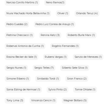
Narciso Conillo Martins (1)
Neno Ramos(1)
Niura Machado Horta Bellavinha (1)
Oliver (1)
Orlando Teruz (4)
Pedro Guedes (2)
Pedro Luiz Correia de Araujo (1)
Pietrina Checcacci (1)
Renina Katz (3)
Roberto Burle Marx (1)
Roberval Antonio da Cunha (1)
Rogério Fernandes (1)
Rosina Becker do Vale (1)
Rubens Vargas (1)
Sanzio de Menezes (1)
Sergio Nunes (1)
Sergio Telles (7)
Silberto Sete Silva (1)
Simone Ribeiro (1)
Sinibaldo Tordi (1)
Siron Franco (2)
Sonia Ebling de Kermoal (1)
Sylvio Pinto (2)
Tomie Ohtake (1)
Tony Lima (3)
Vincenzo Cencin (1)
Wagner Bottaro (5)