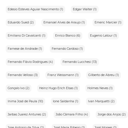
Edesio Esteves Aguiar Nascimento (1)
Edgar Walter (1)
Eduardo Sued (2)
Emanoel Alves de Araujo (1)
Emeric Marcier (1)
Emiliano Di Cavalcanti (1)
Enrico Bianco (6)
Eugenio Latour (1)
Farnese de Andrade (1)
Fernando Cardoso (1)
Fernando Flávio Rodrigues (4)
Fernando Lucchesi (13)
Fernando Velloso (3)
Franz Weissmann (1)
Gilberto de Abreu (1)
Gonçalo Ivo (2)
Heinz Hugo Erich Elsas (1)
Holmes Neves (1)
Inima José de Paula (10)
Ione Saldanha (1)
Ivan Marquetti (2)
Jarbas Juarez Antunes (2)
João Câmara Filho (4)
Jorge dos Anjos (2)
Jose Antonio da Silva (2)
José Maria Ribeiro (1)
José Moraes (1)