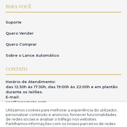
PARA VOCÊ
Suporte
Quero Vender
Quero Comprar
Sobre o Lance Automático
CONTATO
Horário de Atendimento:
das 12:30h às 17:30h, das 19:00h às 22:00h e em plantão
durante os leilões.
E-mail:
sac@iarremate.com
Utilizamos cookies para melhorar a experiência do utilizador,
ONDE ESTAMOS
personalizar conteúdo e anúncios, fornecer funcionalidades
de redes sociais e analisar o tráfego nos websites.
Partilhamos informações com os nossos parceiros de redes
R. Heitor Modesto, 28 - Estação São Lourenço - MG