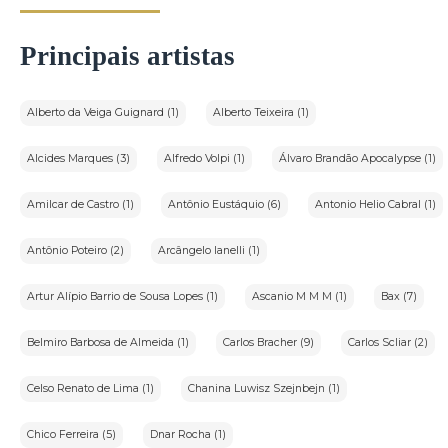
Principais artistas
Alberto da Veiga Guignard (1)
Alberto Teixeira (1)
Alcides Marques (3)
Alfredo Volpi (1)
Álvaro Brandão Apocalypse (1)
Amilcar de Castro (1)
Antônio Eustáquio (6)
Antonio Helio Cabral (1)
Antônio Poteiro (2)
Arcângelo Ianelli (1)
Artur Alípio Barrio de Sousa Lopes (1)
Ascanio M M M (1)
Bax (7)
Belmiro Barbosa de Almeida (1)
Carlos Bracher (9)
Carlos Scliar (2)
Celso Renato de Lima (1)
Chanina Luwisz Szejnbejn (1)
Chico Ferreira (5)
Dnar Rocha (1)