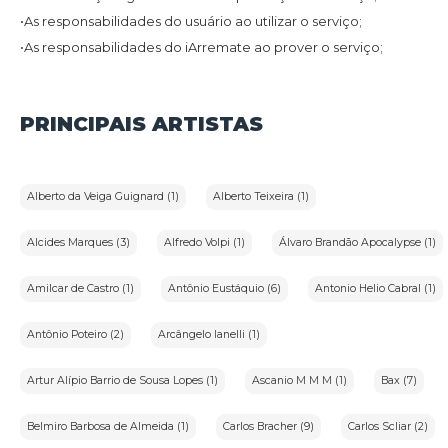
•As responsabilidades do usuário ao utilizar o serviço;
•As responsabilidades do iArremate ao prover o serviço;
•Informações para contato,caso exista alguma dúvida ou seja
necessário atualizar informações;
•O foro responsável por eventuais reclamações caso questões
PRINCIPAIS ARTISTAS
deste Termo de Uso tenham sido violadas.
Além disso,na Política de Privacidade,o usuário da plataforma
de transmissão de leilões iArremate encontraráinformações
sobre o tratamento de dados pessoais,a sua finalidade,como
são coletados,o compartilhamento de dados com terceiros e
Alberto da Veiga Guignard (1)
Alberto Teixeira (1)
as medidas de segurança implementadas para proteger esses
dados.
1.2.Aceitação do Termo de Uso e Política de Privacidade:
Alcides Marques (3)
Alfredo Volpi (1)
Álvaro Brandão Apocalypse (1)
Ao utilizar os serviços do iArremate,o usuário confirma que leu
e compreendeu os Termos de Uso e a Política de Privacidade
Amilcar de Castro (1)
Antônio Eustáquio (6)
Antonio Helio Cabral (1)
aplicáveis ao serviço prestado pela plataforma e concorda em
ficar vinculado a eles.
Antônio Poteiro (2)
Arcângelo Ianelli (1)
2.Definições:
Artur Alípio Barrio de Sousa Lopes (1)
Ascanio M M M (1)
Bax (7)
Para melhor compreensão deste documento,neste Termo de
Uso e Política de Privacidade,consideram-se:
I-Dado pessoal:informação relacionada a pessoa natural
Belmiro Barbosa de Almeida (1)
Carlos Bracher (9)
Carlos Scliar (2)
identificada ou identificável;