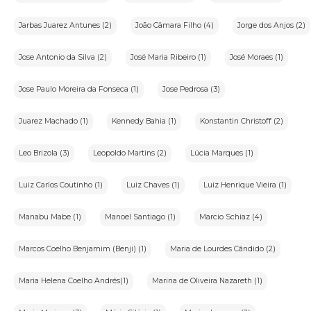
XI-Pregão:sessão pública em que são aceitos lances para a
compra de bens em leilão.
Jarbas Juarez Antunes (2)
João Câmara Filho (4)
Jorge dos Anjos (2)
3.Arcabouço Legal:
Jose Antonio da Silva (2)
José Maria Ribeiro (1)
José Moraes (1)
•Lei nº12.965,de 23 de abril de 2014-Marco Civil da
Internet:Estabelece princípios,garantias,direitos e deveres
para o uso da Internet no Brasil.
Jose Paulo Moreira da Fonseca (1)
Jose Pedrosa (3)
•Lei nº13.709,de 14 de agosto de 2018-Lei Geral de Proteção de
Dados Pessoais(LGPD):Dispõe sobre a proteção de dados
Juarez Machado (1)
Kennedy Bahia (1)
Konstantin Christoff (2)
pessoais.
Leo Brizola (3)
Leopoldo Martins (2)
Lúcia Marques (1)
4.Descrição do Serviço
"Quero vender"
Luiz Carlos Coutinho (1)
Luiz Chaves (1)
Luiz Henrique Vieira (1)
"O portal iArremate é exclusivamente um veículo de
transmissão de leilões. Nosso portal não realiza vendas diretas,
mas podemos auxiliá-lo a colocar sua obra em uma de nossas
Manabu Mabe (1)
Manoel Santiago (1)
Marcio Schiaz (4)
galerias parceiras. Podemos também ajudá-lo na avaliação da
obra. Para isso, preencha o formulário disponível e entraremos
em contato."
Marcos Coelho Benjamim (Benji) (1)
Maria de Lourdes Cândido (2)
"Quero comprar"
"O portal iArremate é um veículo de transmissão de leilões
Maria Helena Coelho Andrés(1)
Marina de Oliveira Nazareth (1)
que transmite os maiores e melhores leilões de arte e
antiguidades do Brasil. Somos uma ferramenta que facilita o
acesso a obras valiosas no mercado. Não efetuamos vendas