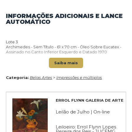
INFORMAÇÕES ADICIONAIS E LANCE
VOLTAR PARA O CATÁLOGO
AUTOMÁTICO
Lote 3
Archimedes - Sem Título - 61 x 70 cm - Óleo Sobre Eucatex -
Assinado no Canto Inferior Esquerdo e Datado 1970
Saiba mais
Categoria:
Belas Artes
>
Impressões e múltiplos
ERROL FLYNN GALERIA DE ARTE
Leilão de Julho | On-line
Leiloeiro: Errol Flynn Lopes
Pereira dos Reis - JUCEMG