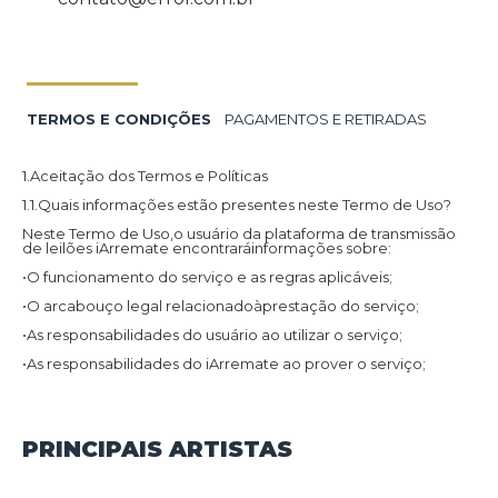
TERMOS E CONDIÇÕES
PAGAMENTOS E RETIRADAS
1.Aceitação dos Termos e Políticas
1.1.Quais informações estão presentes neste Termo de Uso?
Neste Termo de Uso,o usuário da plataforma de transmissão
de leilões iArremate encontraráinformações sobre:
•O funcionamento do serviço e as regras aplicáveis;
•O arcabouço legal relacionadoàprestação do serviço;
•As responsabilidades do usuário ao utilizar o serviço;
•As responsabilidades do iArremate ao prover o serviço;
•Informações para contato,caso exista alguma dúvida ou seja
necessário atualizar informações;
•O foro responsável por eventuais reclamações caso questões
PRINCIPAIS ARTISTAS
deste Termo de Uso tenham sido violadas.
Além disso,na Política de Privacidade,o usuário da plataforma
de transmissão de leilões iArremate encontraráinformações