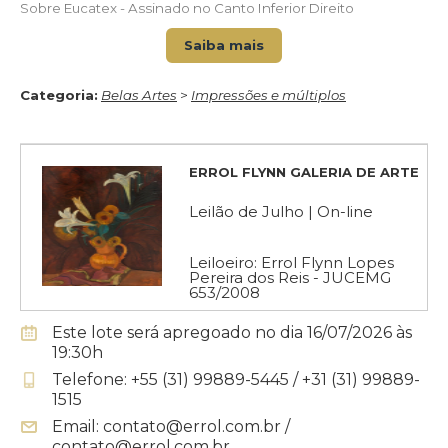
Sobre Eucatex - Assinado no Canto Inferior Direito
Saiba mais
Categoria:
Belas Artes
>
Impressões e múltiplos
ERROL FLYNN GALERIA DE ARTE
Leilão de Julho | On-line
Leiloeiro: Errol Flynn Lopes
Pereira dos Reis - JUCEMG
653/2008
Este lote será apregoado no dia 16/07/2026 às
19:30h
Telefone: +55 (31) 99889-5445 / +31 (31) 99889-
1515
Email: contato@errol.com.br /
contato@errol.com.br