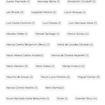
Juarez Machado (1)
Kennedy Bahia (1)
Konstantin Christoff (2)
pessoais.
Leo Brizola (3)
Leopoldo Martins (2)
Lúcia Marques (1)
4.Descrição do Serviço
"Quero vender"
Luiz Carlos Coutinho (1)
Luiz Chaves (1)
Luiz Henrique Vieira (1)
"O portal iArremate é exclusivamente um veículo de
transmissão de leilões. Nosso portal não realiza vendas diretas,
mas podemos auxiliá-lo a colocar sua obra em uma de nossas
Manabu Mabe (1)
Manoel Santiago (1)
Marcio Schiaz (4)
galerias parceiras. Podemos também ajudá-lo na avaliação da
obra. Para isso, preencha o formulário disponível e entraremos
em contato."
Marcos Coelho Benjamim (Benji) (1)
Maria de Lourdes Cândido (2)
"Quero comprar"
"O portal iArremate é um veículo de transmissão de leilões
Maria Helena Coelho Andrés(1)
Marina de Oliveira Nazareth (1)
que transmite os maiores e melhores leilões de arte e
antiguidades do Brasil. Somos uma ferramenta que facilita o
acesso a obras valiosas no mercado. Não efetuamos vendas
diretas. Para adquirir qualquer obra, cadastre-se conosco para
Mario Mariano (3)
Mário Silésio (1)
Marisa Innecco (2)
acessar salas de leilões ao vivo."
Transmissão Online
Maurino de Araujo (2)
Mauro Lucio Ferreira (2)
Miguel Gontijo (5)
Ao ingressar no pregão,o usuário fica ciente de que a
realização do leilãoéem tempo real,e os lances são
transmitidos de forma imediata por meio do clique.Contudo,o
Narciso Conillo Martins (1)
Neno Ramos(1)
iArremate não se responsabiliza por quaisquer
interrupções,instabilidades ou quedas na conexão de
internet,que são riscos inerentesàescolha do meio digital para
Niura Machado Horta Bellavinha (1)
Oliver (1)
Orlando Teruz (4)
participação.