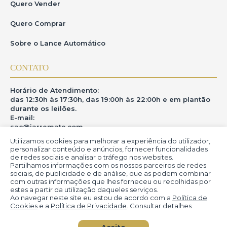
consultas e verificações de seus dados cadastrais,pessoais e
Quero Vender
financeiros,inclusive em bancos de dados públicos ou
privados,bureaus de crédito e sistemas de checagem,com a
finalidade de validar informações,prevenir fraudes,garantir a
Quero Comprar
segurança das transações e cumprir obrigações legais ou
contratuais.
Sobre o Lance Automático
Tais consultas serão realizadas em conformidade com a Lei
nº13.709/2018(LGPD)e demais normas aplicáveis,limitadasàs
finalidades acima descritas.
CONTATO
O iArremate compromete-se a não compartilhar com
terceiros as informações obtidas,exceto quando necessário
para a execução do contrato,cumprimento de obrigação
Horário de Atendimento:
legal ou determinação de autoridade competente.
das 12:30h às 17:30h, das 19:00h às 22:00h e em plantão
durante os leilões.
8.2.Comunicação e revisão
E-mail:
Caso seja identificada inconsistência,restrição de crédito ou
sac@iarremate.com
divergência cadastral,o iArremate poderásolicitar
documentação adicional ou suspender temporariamente o
Utilizamos cookies para melhorar a experiência do utilizador,
acesso do usuário atéa regularização,mediante notificação
ONDE ESTAMOS
prévia e fundamentada.
personalizar conteúdo e anúncios, fornecer funcionalidades
de redes sociais e analisar o tráfego nos websites.
Partilhamos informações com os nossos parceiros de redes
R. Heitor Modesto, 28 - Estação São Lourenço - MG
sociais, de publicidade e de análise, que as podem combinar
9.Mudanças nos Termos de Uso
CEP: 37470-000
com outras informações que lhes forneceu ou recolhidas por
O iArremate se reserva o direito de modificar este
estes a partir da utilização daqueles serviços.
documento a qualquer momento.Quaisquer alterações
Ao navegar neste site eu estou de acordo com a
Política de
entrarão em vigor a partir da data de sua publicação no site e
Cookies
e a
Política de Privacidade
. Consultar detalhes
deverão ser observadas pelos usuários.
© iArremate - Portal de Arte (2013-2026)