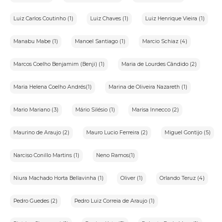
O usuário da plataforma iArremate possui os seguintes direitos
conferidos pela Lei Geral de Proteção de Dados
Pessoais(LGPD):
Luiz Carlos Coutinho (1)
Luiz Chaves (1)
Luiz Henrique Vieira (1)
•Direito de confirmação e acesso(Art.18,I e II):Confirmação de
que os dados pessoais são tratados e,se for o caso,direito de
Manabu Mabe (1)
Manoel Santiago (1)
Marcio Schiaz (4)
acessá-los.
•Direito de retificação(Art.18,III):Solicitação de correção de
dados incompletos,inexatos ou desatualizados.
Marcos Coelho Benjamim (Benji) (1)
Maria de Lourdes Cândido (2)
•Direitoàlimitação do tratamento dos
dados(Art.18,IV):Eliminação de dados
Maria Helena Coelho Andrés(1)
Marina de Oliveira Nazareth (1)
desnecessários,excessivos ou tratados de forma irregular.
•Direito de oposição(Art.18,§2º):Direito de se opor ao
tratamento de dados por motivos relacionadosàsua situação
Mario Mariano (3)
Mário Silésio (1)
Marisa Innecco (2)
particular.
•Direito de portabilidade dos dados(Art.18,V):Portabilidade dos
Maurino de Araujo (2)
Mauro Lucio Ferreira (2)
Miguel Gontijo (5)
dados a outro fornecedor de serviço ou produto,mediante
solicitação expressa.
•Direito de não ser submetido a decisões
Narciso Conillo Martins (1)
Neno Ramos(1)
automatizadas(Art.20,LGPD):Revisão de decisões
automatizadas que afetem interesses do titular.
Niura Machado Horta Bellavinha (1)
Oliver (1)
Orlando Teruz (4)
•Direito ao respeitoàintimidade(Constituição
Federal,Art.5º,X):Respeitoàintimidade,vida privada,honra e
imagem dos indivíduos.
Pedro Guedes (2)
Pedro Luiz Correia de Araujo (1)
Responsabilidade sobre a descrição dos lotes
A casa de leilões organizadora do eventoéresponsável pela