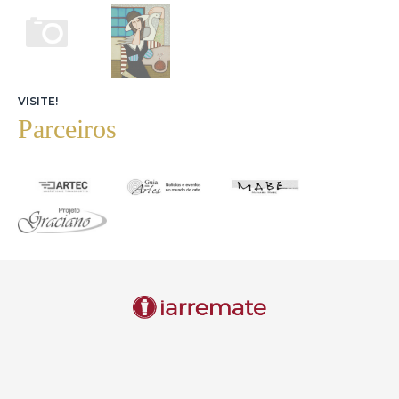
e forneceráinformações sobre os próximos passos para
resolução do litígio.
Nos casos de ordens judiciais ou investigações de atividades
ilegais,o iArremate poderácompartilhar informações
necessárias com autoridades,notificando os titulares de dados
sempre
VISITE!
8.Declaração sobre Armazenamento e Tratamento de Dados
Parceiros
O usuário,seja brasileiro ou estrangeiro,declara estar ciente de
que seus dados pessoais serão armazenados e tratados no
Brasil e nos Estados Unidos da América.O iArremate utiliza
serviços de armazenamento de dados localizados em ambos
os países para garantir a segurança e continuidade do serviço.
O usuário explicitamente consente que seus dados sejam
transferidos,armazenados e tratados em ambos os países,de
acordo com as normas estabelecidas pela Lei Geral de
Proteção de Dados(LGPD)no Brasil.O usuário também
entende que,ao consentir com este Termo de Uso,autoriza o
tratamento de seus dados pessoais nesses territórios,e que os
dados serão protegidos conforme as leis brasileiras de
proteção de dados.
8.1.Autorização para verificação de dados cadastrais e
creditícios
O usuário autoriza expressamente o iArremate a realizar
consultas e verificações de seus dados cadastrais,pessoais e
financeiros,inclusive em bancos de dados públicos ou
privados,bureaus de crédito e sistemas de checagem,com a