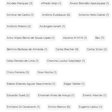
Alcides Marques (3)
Alfredo Volpi (1)
Álvaro Brandão Apocalypse (1)
VI-Controlador:pessoa natural ou jurídica que decide sobre o
tratamento de dados pessoais;
Amilcar de Castro (1)
Antônio Eustáquio (6)
Antonio Helio Cabral (1)
VII-Operador:pessoa natural ou jurídica que realiza o
tratamento de dados pessoais em nome do controlador;
VIII-Encarregado:pessoa indicada pelo controlador para atuar
Antônio Poteiro (2)
Arcângelo Ianelli (1)
como canal de comunicação entre o controlador,os titulares
dos dados e a Autoridade Nacional de Proteção de
Dados(ANPD);
Artur Alípio Barrio de Sousa Lopes (1)
Ascanio M M M (1)
Bax (7)
IX-Arrematante:usuário que realiza o lance vencedor em um
leilão;
Belmiro Barbosa de Almeida (1)
Carlos Bracher (9)
Carlos Scliar (2)
X-Lote:conjunto de bens ou item específico ofertado em
leilão;
XI-Pregão:sessão pública em que são aceitos lances para a
Celso Renato de Lima (1)
Chanina Luwisz Szejnbejn (1)
compra de bens em leilão.
Chico Ferreira (5)
Dnar Rocha (1)
3.Arcabouço Legal:
•Lei nº12.965,de 23 de abril de 2014-Marco Civil da
Edesio Esteves Aguiar Nascimento (1)
Edgar Walter (1)
Internet:Estabelece princípios,garantias,direitos e deveres
para o uso da Internet no Brasil.
Eduardo Sued (2)
Emanoel Alves de Araujo (1)
Emeric Marcier (1)
•Lei nº13.709,de 14 de agosto de 2018-Lei Geral de Proteção de
Dados Pessoais(LGPD):Dispõe sobre a proteção de dados
pessoais.
Emiliano Di Cavalcanti (1)
Enrico Bianco (6)
Eugenio Latour (1)