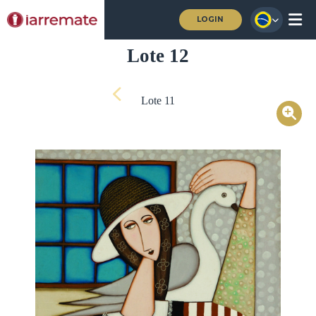
LOGIN
Lote 12
Lote 11