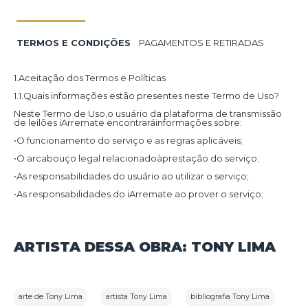
TERMOS E CONDIÇÕES
PAGAMENTOS E RETIRADAS
1.Aceitação dos Termos e Políticas
1.1.Quais informações estão presentes neste Termo de Uso?
Neste Termo de Uso,o usuário da plataforma de transmissão
de leilões iArremate encontraráinformações sobre:
•O funcionamento do serviço e as regras aplicáveis;
•O arcabouço legal relacionadoàprestação do serviço;
•As responsabilidades do usuário ao utilizar o serviço;
•As responsabilidades do iArremate ao prover o serviço;
•Informações para contato,caso exista alguma dúvida ou seja
necessário atualizar informações;
•O foro responsável por eventuais reclamações caso questões
ARTISTA DESSA OBRA: TONY LIMA
deste Termo de Uso tenham sido violadas.
Além disso,na Política de Privacidade,o usuário da plataforma
de transmissão de leilões iArremate encontraráinformações
sobre o tratamento de dados pessoais,a sua finalidade,como
são coletados,o compartilhamento de dados com terceiros e
arte de Tony Lima
artista Tony Lima
bibliografia Tony Lima
as medidas de segurança implementadas para proteger esses