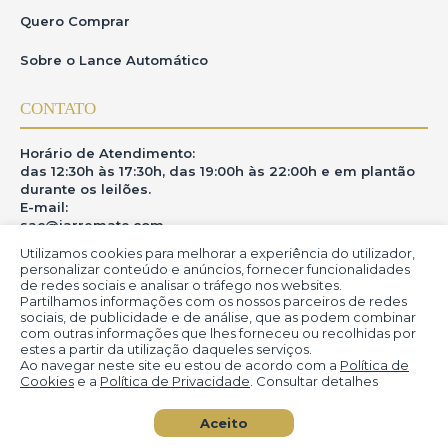
Quero Comprar
Sobre o Lance Automático
CONTATO
Horário de Atendimento:
das 12:30h às 17:30h, das 19:00h às 22:00h e em plantão
durante os leilões.
E-mail:
sac@iarremate.com
Utilizamos cookies para melhorar a experiência do utilizador,
ONDE ESTAMOS
personalizar conteúdo e anúncios, fornecer funcionalidades
de redes sociais e analisar o tráfego nos websites.
Partilhamos informações com os nossos parceiros de redes
R. Heitor Modesto, 28 - Estação São Lourenço - MG
sociais, de publicidade e de análise, que as podem combinar
CEP: 37470-000
com outras informações que lhes forneceu ou recolhidas por
estes a partir da utilização daqueles serviços.
Ao navegar neste site eu estou de acordo com a
Política de
Cookies
e a
Política de Privacidade
. Consultar detalhes
© iArremate - Portal de Arte (2013-2026)
Aceito