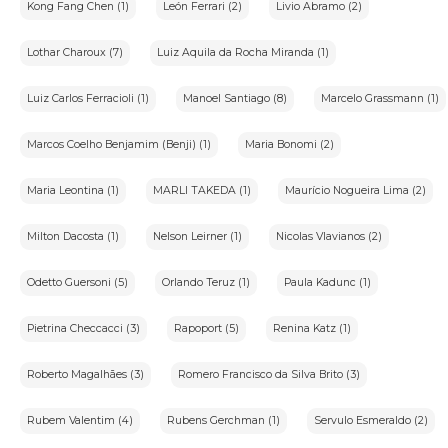
solicitação expressa.
Kong Fang Chen (1)
León Ferrari (2)
Livio Abramo (2)
•Direito de não ser submetido a decisões
automatizadas(Art.20,LGPD):Revisão de decisões
Lothar Charoux (7)
Luiz Aquila da Rocha Miranda (1)
automatizadas que afetem interesses do titular.
•Direito ao respeitoàintimidade(Constituição
Federal,Art.5º,X):Respeitoàintimidade,vida privada,honra e
Luiz Carlos Ferracioli (1)
Manoel Santiago (8)
Marcelo Grassmann (1)
imagem dos indivíduos.
Responsabilidade sobre a descrição dos lotes
Marcos Coelho Benjamim (Benji) (1)
Maria Bonomi (2)
A casa de leilões organizadora do eventoéresponsável pela
descrição detalhada dos lotes.O iArremate apenas transmite
os leilões e não realiza a venda direta dos itens
Maria Leontina (1)
MARLI TAKEDA (1)
Maurício Nogueira Lima (2)
leiloados.Como a casa de leilões contrata o leiloeiro para
realizar o pregão de itens pertencentes a terceiros,a relação
de consumo nãoéaplicável neste contexto,conforme previsto
no Código de Defesa do Consumidor(CDC).
Milton Dacosta (1)
Nelson Leirner (1)
Nicolas Vlavianos (2)
Odetto Guersoni (5)
Orlando Teruz (1)
Paula Kadunc (1)
6.Responsabilidades do Usuário
O usuárioéresponsável pela precisão e veracidade dos dados
fornecidos e reconhece que inconsistências podem impedir a
Pietrina Checcacci (3)
Rapoport (5)
Renina Katz (1)
utilização da plataforma.
O usuário se compromete a:
Roberto Magalhães (3)
Romero Francisco da Silva Brito (3)
•Fornecer somente seus próprios dados pessoais,mantendo-
os atualizados.
Rubem Valentim (4)
Rubens Gerchman (1)
Servulo Esmeraldo (2)
•Manter a confidencialidade de seu login e
senha,responsabilizando-se por seu uso.