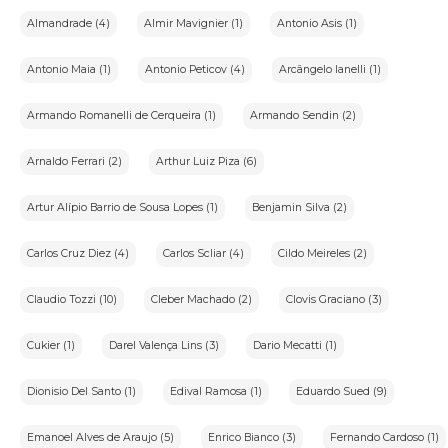
IX-Arrematante:usuário que realiza o lance vencedor em um
Almandrade (4)
Almir Mavignier (1)
Antonio Asis (1)
leilão;
X-Lote:conjunto de bens ou item específico ofertado em
leilão;
Antonio Maia (1)
Antonio Peticov (4)
Arcângelo Ianelli (1)
XI-Pregão:sessão pública em que são aceitos lances para a
compra de bens em leilão.
Armando Romanelli de Cerqueira (1)
Armando Sendin (2)
3.Arcabouço Legal:
Arnaldo Ferrari (2)
Arthur Luiz Piza (6)
•Lei nº12.965,de 23 de abril de 2014-Marco Civil da
Internet:Estabelece princípios,garantias,direitos e deveres
Artur Alípio Barrio de Sousa Lopes (1)
Benjamin Silva (2)
para o uso da Internet no Brasil.
•Lei nº13.709,de 14 de agosto de 2018-Lei Geral de Proteção de
Dados Pessoais(LGPD):Dispõe sobre a proteção de dados
Carlos Cruz Diez (4)
Carlos Scliar (4)
Cildo Meireles (2)
pessoais.
Claudio Tozzi (10)
Cleber Machado (2)
Clovis Graciano (3)
4.Descrição do Serviço
"Quero vender"
Cukier (1)
Darel Valença Lins (3)
Dario Mecatti (1)
"O portal iArremate é exclusivamente um veículo de
transmissão de leilões. Nosso portal não realiza vendas diretas,
Dionisio Del Santo (1)
Edival Ramosa (1)
Eduardo Sued (9)
mas podemos auxiliá-lo a colocar sua obra em uma de nossas
galerias parceiras. Podemos também ajudá-lo na avaliação da
obra. Para isso, preencha o formulário disponível e entraremos
em contato."
Emanoel Alves de Araujo (5)
Enrico Bianco (3)
Fernando Cardoso (1)