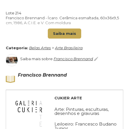
Lote 214
VOLTAR PARA O CATÁLOGO
Francisco Brennand - Ícaro. Cerâmica esmaltada, 60x36x9,5
cm, 1986, A.C.I.E. e V. Com moldura
Saiba mais
Categoria:
Belas Artes
>
Arte Brasileira
Saiba mais sobre
Francisco Brennand
Francisco Brennand
CUKIER ARTE
Arte: Pinturas, esculturas,
desenhos e gravuras
Leiloeiro: Francesco Budano
Junior