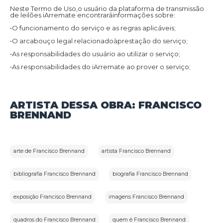
Neste Termo de Uso,o usuário da plataforma de transmissão
de leilões iArremate encontraráinformações sobre:
•O funcionamento do serviço e as regras aplicáveis;
•O arcabouço legal relacionadoàprestação do serviço;
•As responsabilidades do usuário ao utilizar o serviço;
•As responsabilidades do iArremate ao prover o serviço;
•Informações para contato,caso exista alguma dúvida ou seja
necessário atualizar informações;
•O foro responsável por eventuais reclamações caso questões
ARTISTA DESSA OBRA: FRANCISCO
deste Termo de Uso tenham sido violadas.
BRENNAND
Além disso,na Política de Privacidade,o usuário da plataforma
de transmissão de leilões iArremate encontraráinformações
sobre o tratamento de dados pessoais,a sua finalidade,como
são coletados,o compartilhamento de dados com terceiros e
as medidas de segurança implementadas para proteger esses
dados.
arte de Francisco Brennand
artista Francisco Brennand
1.2.Aceitação do Termo de Uso e Política de Privacidade:
bibliografia Francisco Brennand
biografia Francisco Brennand
Ao utilizar os serviços do iArremate,o usuário confirma que leu
e compreendeu os Termos de Uso e a Política de Privacidade
aplicáveis ao serviço prestado pela plataforma e concorda em
ficar vinculado a eles.
exposição Francisco Brennand
imagens Francisco Brennand
quadros do Francisco Brennand
quem é Francisco Brennand
2.Definições: