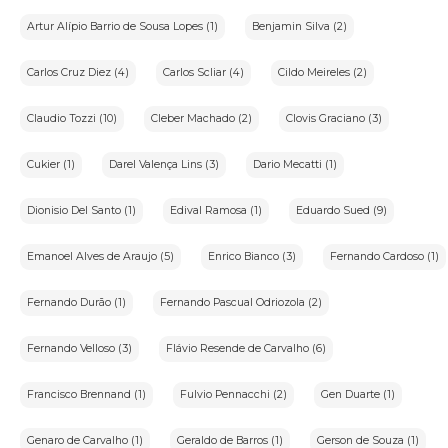
iArremate não se responsabiliza por quaisquer
interrupções,instabilidades ou quedas na conexão de
internet,que são riscos inerentesàescolha do meio digital para
Artur Alípio Barrio de Sousa Lopes (1)
Benjamin Silva (2)
participação.
Carlos Cruz Diez (4)
Carlos Scliar (4)
Cildo Meireles (2)
5.Direitos do Usuário
O usuário da plataforma iArremate possui os seguintes direitos
Claudio Tozzi (10)
Cleber Machado (2)
Clovis Graciano (3)
conferidos pela Lei Geral de Proteção de Dados
Pessoais(LGPD):
Cukier (1)
Darel Valença Lins (3)
Dario Mecatti (1)
•Direito de confirmação e acesso(Art.18,I e II):Confirmação de
que os dados pessoais são tratados e,se for o caso,direito de
acessá-los.
Dionisio Del Santo (1)
Edival Ramosa (1)
Eduardo Sued (9)
•Direito de retificação(Art.18,III):Solicitação de correção de
dados incompletos,inexatos ou desatualizados.
Emanoel Alves de Araujo (5)
Enrico Bianco (3)
Fernando Cardoso (1)
•Direitoàlimitação do tratamento dos
dados(Art.18,IV):Eliminação de dados
desnecessários,excessivos ou tratados de forma irregular.
Fernando Durão (1)
Fernando Pascual Odriozola (2)
•Direito de oposição(Art.18,§2º):Direito de se opor ao
tratamento de dados por motivos relacionadosàsua situação
particular.
Fernando Velloso (3)
Flávio Resende de Carvalho (6)
•Direito de portabilidade dos dados(Art.18,V):Portabilidade dos
dados a outro fornecedor de serviço ou produto,mediante
solicitação expressa.
Francisco Brennand (1)
Fulvio Pennacchi (2)
Gen Duarte (1)
•Direito de não ser submetido a decisões
automatizadas(Art.20,LGPD):Revisão de decisões
Genaro de Carvalho (1)
Geraldo de Barros (1)
Gerson de Souza (1)
automatizadas que afetem interesses do titular.