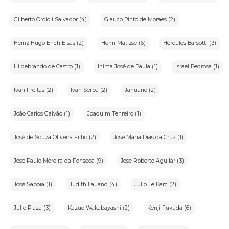
•Direito ao respeitoàintimidade(Constituição
Federal,Art.5º,X):Respeitoàintimidade,vida privada,honra e
Gilberto Orcioli Salvador (4)
Glauco Pinto de Moraes (2)
imagem dos indivíduos.
Responsabilidade sobre a descrição dos lotes
Heinz Hugo Erich Elsas (2)
Henri Matisse (6)
Hércules Barsotti (3)
A casa de leilões organizadora do eventoéresponsável pela
descrição detalhada dos lotes.O iArremate apenas transmite
os leilões e não realiza a venda direta dos itens
Hildebrando de Castro (1)
Inima José de Paula (1)
Israel Pedrosa (1)
leiloados.Como a casa de leilões contrata o leiloeiro para
realizar o pregão de itens pertencentes a terceiros,a relação
de consumo nãoéaplicável neste contexto,conforme previsto
no Código de Defesa do Consumidor(CDC).
Ivan Freitas (2)
Ivan Serpa (2)
Januário (2)
João Carlos Galvão (1)
Joaquim Tenreiro (1)
6.Responsabilidades do Usuário
O usuárioéresponsável pela precisão e veracidade dos dados
fornecidos e reconhece que inconsistências podem impedir a
José de Souza Oliveira Filho (2)
Jose Maria Dias da Cruz (1)
utilização da plataforma.
O usuário se compromete a:
Jose Paulo Moreira da Fonseca (9)
Jose Roberto Aguilar (3)
•Fornecer somente seus próprios dados pessoais,mantendo-
os atualizados.
José Saboia (1)
Judith Lauand (4)
Júlio Lê Parc (2)
•Manter a confidencialidade de seu login e
senha,responsabilizando-se por seu uso.
Julio Plaza (3)
Kazuo Wakabayashi (2)
Kenji Fukuda (6)
•Arcar com as obrigações assumidas ao realizar
lances,inclusive o pagamento dos lotes arrematados.Em caso
de desistência,o usuário estásujeito ao pagamento de uma