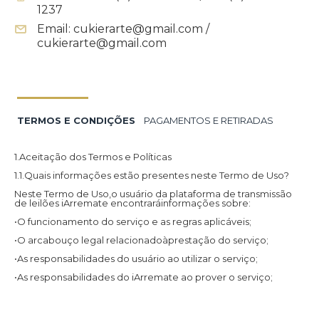
1237
Email: cukierarte@gmail.com /
cukierarte@gmail.com
TERMOS E CONDIÇÕES
PAGAMENTOS E RETIRADAS
1.Aceitação dos Termos e Políticas
1.1.Quais informações estão presentes neste Termo de Uso?
Neste Termo de Uso,o usuário da plataforma de transmissão
de leilões iArremate encontraráinformações sobre:
•O funcionamento do serviço e as regras aplicáveis;
•O arcabouço legal relacionadoàprestação do serviço;
•As responsabilidades do usuário ao utilizar o serviço;
•As responsabilidades do iArremate ao prover o serviço;
•Informações para contato,caso exista alguma dúvida ou seja
necessário atualizar informações;