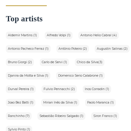
Top artists
Aldemir Martins (1)
Alfredo Volpi (1)
Antonio Helio Cabral (4)
Antonio Pacheco Ferraz (1)
Antônio Poteiro (2)
Augustin Salinas (2)
Bruno Giorgi (2)
Carlo de Servi (1)
Chico da Silva(3)
Djanira da Motta e Silva (1)
Domenico Serio Calabrone (1)
Durval Pereira (1)
Fulvio Pennacchi (2)
Inos Corradin (1)
Joao Bez Batti (1)
Mirian Inês da Silva (1)
Paolo Maranca (1)
Ranchinho (7)
Sebastião Ribeiro Salgado (1)
Siron Franco (1)
Sylvio Pinto (1)