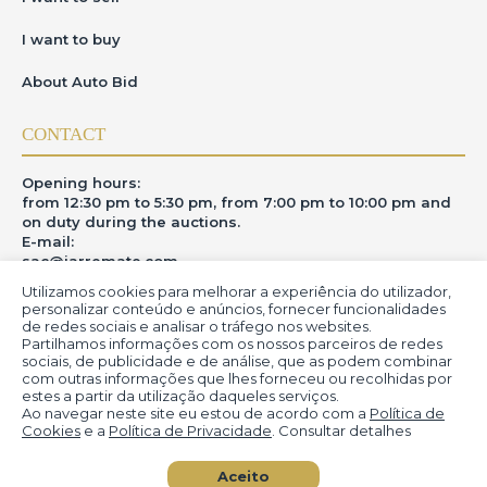
I want to buy
About Auto Bid
CONTACT
Opening hours:
from 12:30 pm to 5:30 pm, from 7:00 pm to 10:00 pm and
on duty during the auctions.
E-mail:
sac@iarremate.com
Utilizamos cookies para melhorar a experiência do utilizador,
WHERE ARE WE
personalizar conteúdo e anúncios, fornecer funcionalidades
de redes sociais e analisar o tráfego nos websites.
Partilhamos informações com os nossos parceiros de redes
R. Heitor Modesto, 28 - Estação São Lourenço - MG
sociais, de publicidade e de análise, que as podem combinar
CEP: 37470-000
com outras informações que lhes forneceu ou recolhidas por
estes a partir da utilização daqueles serviços.
Ao navegar neste site eu estou de acordo com a
Política de
Cookies
e a
Política de Privacidade
. Consultar detalhes
© iArremate - Portal de Arte (2013-2026)
Aceito