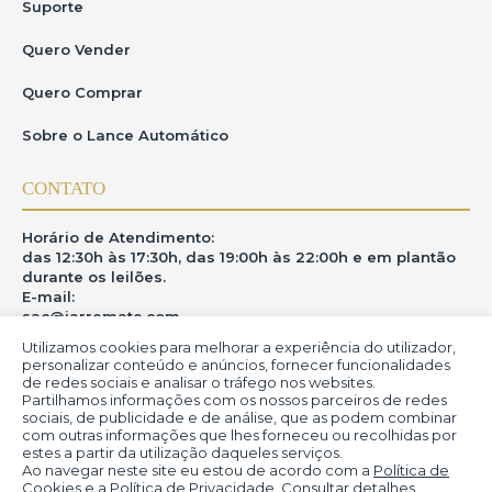
Suporte
Quero Vender
Quero Comprar
Sobre o Lance Automático
CONTATO
Horário de Atendimento:
das 12:30h às 17:30h, das 19:00h às 22:00h e em plantão
durante os leilões.
E-mail:
sac@iarremate.com
Utilizamos cookies para melhorar a experiência do utilizador,
ONDE ESTAMOS
personalizar conteúdo e anúncios, fornecer funcionalidades
de redes sociais e analisar o tráfego nos websites.
Partilhamos informações com os nossos parceiros de redes
R. Heitor Modesto, 28 - Estação São Lourenço - MG
sociais, de publicidade e de análise, que as podem combinar
CEP: 37470-000
com outras informações que lhes forneceu ou recolhidas por
estes a partir da utilização daqueles serviços.
Ao navegar neste site eu estou de acordo com a
Política de
Cookies
e a
Política de Privacidade
. Consultar detalhes