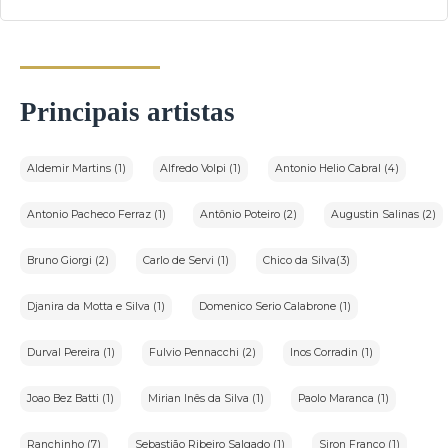
Principais artistas
Aldemir Martins (1)
Alfredo Volpi (1)
Antonio Helio Cabral (4)
Antonio Pacheco Ferraz (1)
Antônio Poteiro (2)
Augustin Salinas (2)
Bruno Giorgi (2)
Carlo de Servi (1)
Chico da Silva(3)
Djanira da Motta e Silva (1)
Domenico Serio Calabrone (1)
Durval Pereira (1)
Fulvio Pennacchi (2)
Inos Corradin (1)
Joao Bez Batti (1)
Mirian Inês da Silva (1)
Paolo Maranca (1)
Ranchinho (7)
Sebastião Ribeiro Salgado (1)
Siron Franco (1)