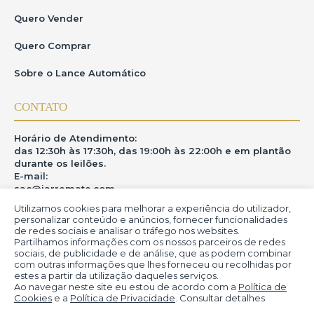
Quero Vender
Quero Comprar
Sobre o Lance Automático
CONTATO
Horário de Atendimento:
das 12:30h às 17:30h, das 19:00h às 22:00h e em plantão
durante os leilões.
E-mail:
sac@iarremate.com
Utilizamos cookies para melhorar a experiência do utilizador,
ONDE ESTAMOS
personalizar conteúdo e anúncios, fornecer funcionalidades
de redes sociais e analisar o tráfego nos websites.
Partilhamos informações com os nossos parceiros de redes
R. Heitor Modesto, 28 - Estação São Lourenço - MG
sociais, de publicidade e de análise, que as podem combinar
CEP: 37470-000
com outras informações que lhes forneceu ou recolhidas por
estes a partir da utilização daqueles serviços.
Ao navegar neste site eu estou de acordo com a
Política de
Cookies
e a
Política de Privacidade
. Consultar detalhes