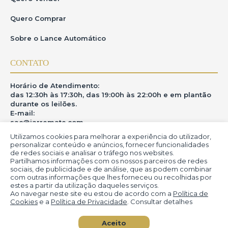
Quero Comprar
Sobre o Lance Automático
CONTATO
Horário de Atendimento:
das 12:30h às 17:30h, das 19:00h às 22:00h e em plantão
durante os leilões.
E-mail:
sac@iarremate.com
Utilizamos cookies para melhorar a experiência do utilizador,
ONDE ESTAMOS
personalizar conteúdo e anúncios, fornecer funcionalidades
de redes sociais e analisar o tráfego nos websites.
Partilhamos informações com os nossos parceiros de redes
R. Heitor Modesto, 28 - Estação São Lourenço - MG
sociais, de publicidade e de análise, que as podem combinar
CEP: 37470-000
com outras informações que lhes forneceu ou recolhidas por
estes a partir da utilização daqueles serviços.
Ao navegar neste site eu estou de acordo com a
Política de
Cookies
e a
Política de Privacidade
. Consultar detalhes
© iArremate - Portal de Arte (2013-2026)
Aceito