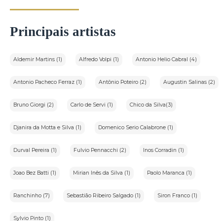
Principais artistas
Aldemir Martins (1)
Alfredo Volpi (1)
Antonio Helio Cabral (4)
Antonio Pacheco Ferraz (1)
Antônio Poteiro (2)
Augustin Salinas (2)
Bruno Giorgi (2)
Carlo de Servi (1)
Chico da Silva(3)
Djanira da Motta e Silva (1)
Domenico Serio Calabrone (1)
Durval Pereira (1)
Fulvio Pennacchi (2)
Inos Corradin (1)
Joao Bez Batti (1)
Mirian Inês da Silva (1)
Paolo Maranca (1)
Ranchinho (7)
Sebastião Ribeiro Salgado (1)
Siron Franco (1)
Sylvio Pinto (1)