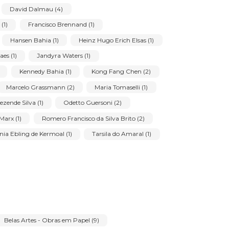
ice Brill Czapski (1)
Antonio Helio Cabral (1)
 Giorgi (2)
Carlos Alberto de Araujo Filho (2)
ença Lins (1)
David Dalmau (4)
ernando Velloso (1)
Francisco Brennand (1)
avo Rosa (6)
Hansen Bahia (1)
Heinz Hugo Erich Elsas (1)
Ivan Moraes (1)
Jandyra Waters (1)
Júlio Guerra (2)
Kennedy Bahia (1)
Kong Fang Chen (2)
 Araújo (1)
Marcelo Grassmann (2)
Maria Tomaselli (1)
Newton de Rezende Silva (1)
Odetto Guersoni (2)