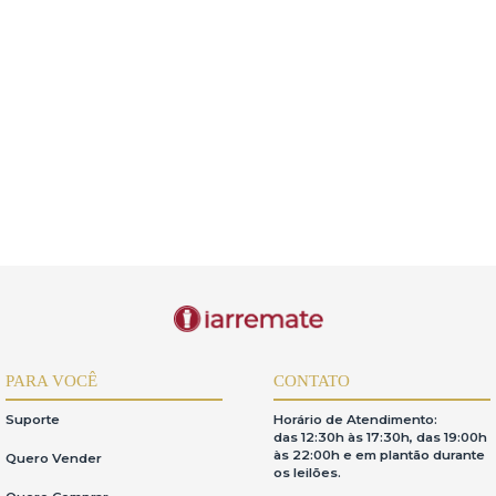
(2)
Pérsio Navarro Vieira de Magalhães (1)
Picasso (1)
Sebastião Ribeiro Salgado (1)
Sergio Telles (2)
Siron Fra
Tito de Alencastro (1)
Wesley Duke Lee (1)
7)
Belas Artes - Fotografias (1)
Belas Artes - Impressões e mú