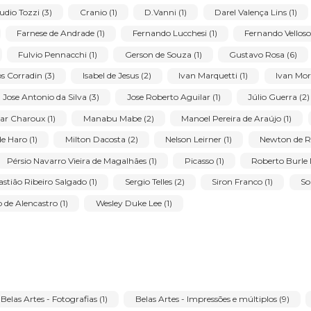
e Freitas (1)
Aldemir Martins (6)
Alfredo Volpi (2)
Al
Antônio Roseno de Lima (1)
Arcângelo Ianelli (1)
Bruno
Claudio Tozzi (3)
Cranio (1)
D.Vanni (1)
Darel Val
co (2)
Farnese de Andrade (1)
Fernando Lucchesi (1)
F
rg (1)
Fulvio Pennacchi (1)
Gerson de Souza (1)
Gust
Inos Corradin (3)
Isabel de Jesus (2)
Ivan Marquetti (1)
1)
Jose Antonio da Silva (3)
Jose Roberto Aguilar (1)
Lothar Charoux (1)
Manabu Mabe (2)
Manoel Pereira de
rtinho de Haro (1)
Milton Dacosta (2)
Nelson Leirner (1)