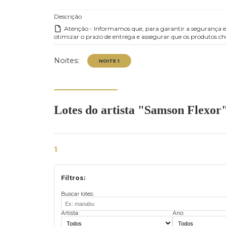
Contato
Exposição
Descrição
Atenção - Informamos que, para garantir a segur
otimizar o prazo de entrega e assegurar que os pr
Noites:
Lotes do artista "Samson Fl
NOITE 1
1
Filtros: