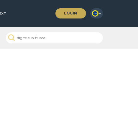
LOGIN
 COFFEES
NEXT
 Passados