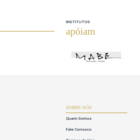
Omar Pellegatta (1)
Oscar Pereira da Silva 
Samson Flexor (1)
Sebastião Januário (1)
Tiago Amorim (1)
Tikashi Fukushima (2)
Categorias neste leilão
Belas Artes (88)
Belas Artes - Esculturas (2
INSTITUTOS
apóiam