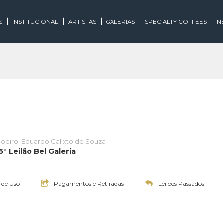
EGORIAS
INSTITUCIONAL
ARTISTAS
GALERIAS
SPECIALTY
Leiloeiro: Eduardo Calixto de Souza
rte 106° Leilão Bel Galeria
:00h
Termos de Uso
Pagamentos e Retiradas
Leilões