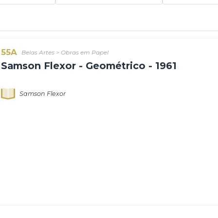
Técnica:
Stat
55A
Belas Artes
>
Obras em Papel
Samson Flexor - Geométrico - 196
Samson Flexor