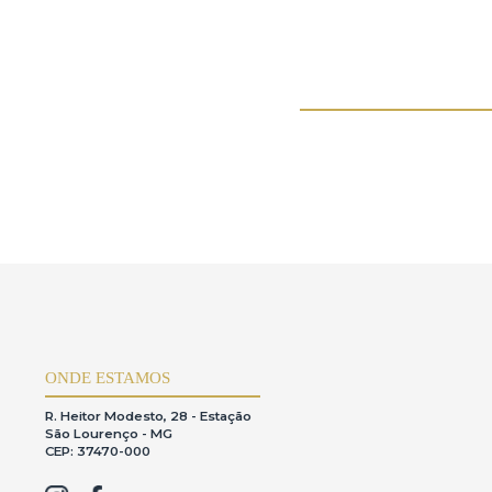
Roberto Burle Marx (1)
Romero Francisco da Silva Brito (2)
nco (1)
Sonia Ebling de Kermoal (1)
Tarsila do Amaral (1)
ltiplos (9)
Belas Artes - Obras em Papel (9)