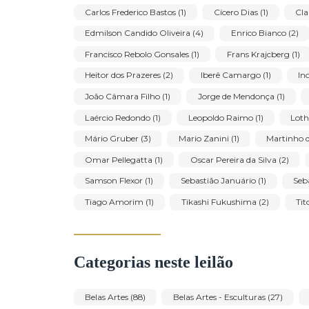
Principais artistas
Abraham Palatnik (28)
Agostinho Batista d
Antonio Parreiras (1)
Antônio Poteiro (2)
Carlos Frederico Bastos (1)
Cícero Dias (1)
Edmilson Candido Oliveira (4)
Enrico Bian
Francisco Rebolo Gonsales (1)
Frans Krajcbe
Heitor dos Prazeres (2)
Iberê Camargo (1)
João Câmara Filho (1)
Jorge de Mendonça (
Laércio Redondo (1)
Leopoldo Raimo (1)
Mário Gruber (3)
Mario Zanini (1)
Ma