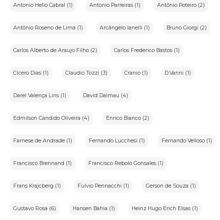
Antonio Helio Cabral (1)
Antonio Parreiras (1)
Antônio Poteiro (2)
Antônio Roseno de Lima (1)
Arcângelo Ianelli (1)
Bruno Giorgi (2)
Carlos Alberto de Araujo Filho (2)
Carlos Frederico Bastos (1)
Cícero Dias (1)
Claudio Tozzi (3)
Cranio (1)
D.Vanni (1)
Darel Valença Lins (1)
David Dalmau (4)
Edmilson Candido Oliveira (4)
Enrico Bianco (2)
Farnese de Andrade (1)
Fernando Lucchesi (1)
Fernando Velloso (1)
Francisco Brennand (1)
Francisco Rebolo Gonsales (1)
Frans Krajcberg (1)
Fulvio Pennacchi (1)
Gerson de Souza (1)
Gustavo Rosa (6)
Hansen Bahia (1)
Heinz Hugo Erich Elsas (1)