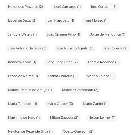
Heitor dos Prazeres (2)
Iberê Camargo (1)
Inos Corradin (3)
Isabel de Jesus (2)
Ivan Marquetti (1)
Ivan Moraes (1)
Jandyra Waters (1)
João Câmara Filho (1)
Jorge de Mendonça (1)
Jose Antonio da Silva (3)
Jose Roberto Aguilar (1)
Júlio Guerra (2)
Kennedy Bahia (1)
Kong Fang Chen (2)
Laércio Redondo (1)
Leopoldo Raimo (1)
Lothar Charoux (1)
Manabu Mabe (2)
Manoel Pereira de Araújo (1)
Marcelo Grassmann (2)
Maria Tomaselli (1)
Mário Gruber (3)
Mario Zanini (1)
Martinho de Haro (1)
Milton Dacosta (2)
Nelson Leirner (1)
Newton de Rezende Silva (1)
Odetto Guersoni (2)