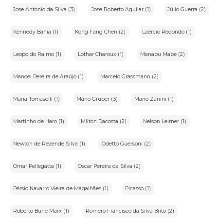
Jose Antonio da Silva (3)
Jose Roberto Aguilar (1)
Júlio Guerra (2)
Kennedy Bahia (1)
Kong Fang Chen (2)
Laércio Redondo (1)
Leopoldo Raimo (1)
Lothar Charoux (1)
Manabu Mabe (2)
Manoel Pereira de Araújo (1)
Marcelo Grassmann (2)
Maria Tomaselli (1)
Mário Gruber (3)
Mario Zanini (1)
Martinho de Haro (1)
Milton Dacosta (2)
Nelson Leirner (1)
Newton de Rezende Silva (1)
Odetto Guersoni (2)
Omar Pellegatta (1)
Oscar Pereira da Silva (2)
Pérsio Navarro Vieira de Magalhães (1)
Picasso (1)
Roberto Burle Marx (1)
Romero Francisco da Silva Brito (2)