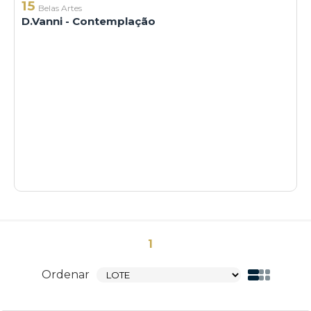
15
Belas Artes
D.Vanni - Contemplação
1
Ordenar