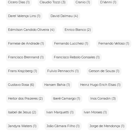
Cícero Dias (1)
Claudio Tozzi (3)
Cranio (1)
D.Vanni (1)
Darel Valença Lins (1)
David Dalmau (4)
Edmilson Candido Oliveira (4)
Enrico Bianco (2)
Farnese de Andrade (1)
Fernando Lucchesi (1)
Fernando Velloso (1)
Francisco Brennand (1)
Francisco Rebolo Gonsales (1)
Frans Krajcberg (1)
Fulvio Pennacchi (1)
Gerson de Souza (1)
Gustavo Rosa (6)
Hansen Bahia (1)
Heinz Hugo Erich Elsas (1)
Heitor dos Prazeres (2)
Iberê Camargo (1)
Inos Corradin (3)
Isabel de Jesus (2)
Ivan Marquetti (1)
Ivan Moraes (1)
Jandyra Waters (1)
João Câmara Filho (1)
Jorge de Mendonça (1)