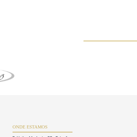
ável neste contexto,conforme previsto no Código de Defesa do
 a utilização da plataforma.
stência,o usuário estásujeito ao pagamento de uma taxa de
uso da plataforma.O acessoérestrito ao próprio
ão por instrumento públicos,formalizada em Cartório,com poderes
regão ou do lance,para que possa ser validada e registrada pela
ado ao procurador.
os,protegendo sua privacidade e garantindo os direitos conferidos pela
ão dos leilões.Estes são riscos inerentesàescolha do meio digital de