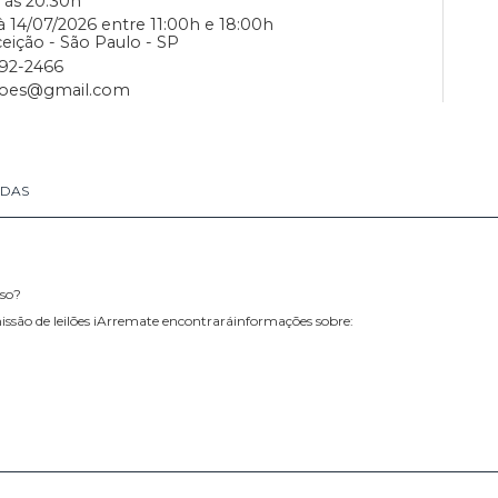
 GRAVURAS E OBRAS EM PAPEL
o Budano Junior
7/2026 às 20:30h
2026 à 14/07/2026 entre 11:00h e 18:00h
a Conceição - São Paulo - SP
(11) 99692-2466
elumleiloes@gmail.com
RETIRADAS
rmo de Uso?