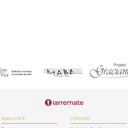
 pregão de itens pertencentes a terceiros,a relação de consumo nãoéaplic
ORTAL
de dos dados fornecidos e reconhece que inconsistências podem impedir
s,mantendo-os atualizados.
a,responsabilizando-se por seu uso.
r lances,inclusive o pagamento dos lotes arrematados.Em caso de desi
e 20%devidaàgaleria e 10%devida ao iArremate.
hece a validade de procurações privadas ou informais para o acesso e 
uas ações e lances realizados no sistema.Somente seráaceita procuraç
a deveráser apresentada com antecedência mínima de 48 horas antes do p
a apresentada dentro do prazo estipulado,o acesso ao sistema seráneg
o edital do leilão e a exclusão definitiva do sistema do iArremate.
egislações aplicáveis sobre o uso correto dos dados pessoais dos usuári
ões,instabilidades ou quedas de conexão na internet durante a transmiss