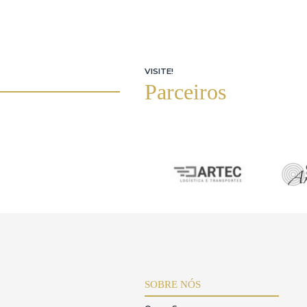
de leilões contrata o leiloeiro para realizar o
Consumidor(CDC).
LOTES QUE JÁ VISITEI NO P
6.Responsabilidades do Usuário
O usuárioéresponsável pela precisão e veracida
O usuário se compromete a:
•Fornecer somente seus próprios dados pessoai
•Manter a confidencialidade de seu login e senh
•Arcar com as obrigações assumidas ao realiza
administração,comissão do leiloeiro e multa d
•Rejeição de procuração:O iArremate não recon
usuário,queéexclusivamente responsável por s
específicos para representação no leilão,e est
equipe do iArremate.Caso a procuração não sej
A inadimplência resultaráem sanções previstas n
7.Responsabilidade do iArremate
O iArremate se compromete a cumprir todas as l
LGPD.
O iArremate não se responsabiliza por interrupç