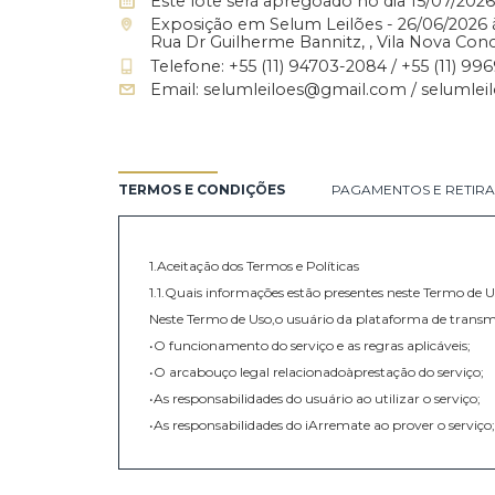
SELUM LEILÕES
LEILÃO DE ARTE -
Leiloeiro: Francesc
Este lote será apregoado no dia 15/0
Exposição em Selum Leilões - 26/06/
Rua Dr Guilherme Bannitz, , Vila Nov
Telefone: +55 (11) 94703-2084 / +55 
Email: selumleiloes@gmail.com / s
TERMOS E CONDIÇÕES
PAGAMENTOS E 
1.Aceitação dos Termos e Políticas
1.1.Quais informações estão presentes neste Te