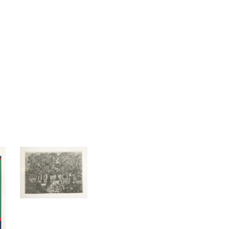
u vender,e a quem se referem os dados pessoais tratados;
ação,divulgação ou acesso não autorizado a dados pessoais;
 outros;
tinari (8)
Claudio Tozzi (1)
Fernando Durão (2)
lares dos dados e a Autoridade Nacional de Proteção de Dados(ANPD);
Kong Fang Chen (2)
Lucas Maria José Pennacchi (1)
o Calazans Salim (8)
Raimundo de Oliveira (1)
mann (1)
Tito de Alencastro (1)
Walter Lewy (3)
 da Internet no Brasil.
 pessoais.
mas podemos auxiliá-lo a colocar sua obra em uma de nossas galerias
 em contato."