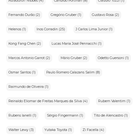
Asfaduroff Nibbes (4)
Cândido Portinari (8)
Claudio Tozzi (1)
Fernando Durão (2)
Gregório Gruber (1)
Gustavo Rosa (2)
Helenos (1)
Inos Corradin (25)
J Carlos Lima Junior (1)
Kong Fang Chen (2)
Lucas Maria José Pennacchi (1)
Marcos Antonio Garrot (2)
Mário Gruber (2)
Odetto Guersoni (1)
Osmar Santos (1)
Paulo Romero Calazans Salim (8)
Raimundo de Oliveira (1)
Reinaldo Eliomar de Freitas Marques da Silva (4)
Rubem Valentim (1)
Rubens Ianelli (1)
Sérgio Fingermann (1)
Tito de Alencastro (1)
Walter Lewy (3)
Yutaka Toyota (1)
Zi Facella (4)