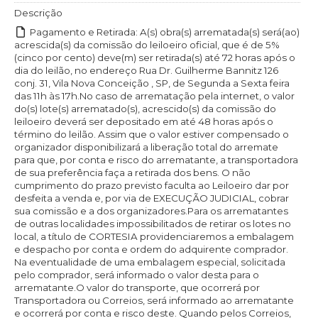
Descrição
Pagamento e Retirada: A(s) obra(s) arrematada(s) será(ao)
acrescida(s) da comissão do leiloeiro oficial, que é de 5%
(cinco por cento) deve(m) ser retirada(s) até 72 horas após o
dia do leilão, no endereço Rua Dr. Guilherme Bannitz 126
conj. 31, Vila Nova Conceição , SP, de Segunda a Sexta feira
das 11h às 17h.No caso de arrematação pela internet, o valor
do(s) lote(s) arrematado(s), acrescido(s) da comissão do
leiloeiro deverá ser depositado em até 48 horas após o
término do leilão. Assim que o valor estiver compensado o
organizador disponibilizará a liberação total do arremate
para que, por conta e risco do arrematante, a transportadora
de sua preferência faça a retirada dos bens. O não
cumprimento do prazo previsto faculta ao Leiloeiro dar por
desfeita a venda e, por via de EXECUÇÃO JUDICIAL, cobrar
sua comissão e a dos organizadores.Para os arrematantes
de outras localidades impossibilitados de retirar os lotes no
local, a título de CORTESIA providenciaremos a embalagem
e despacho por conta e ordem do adquirente comprador.
Na eventualidade de uma embalagem especial, solicitada
pelo comprador, será informado o valor desta para o
arrematante.O valor do transporte, que ocorrerá por
Transportadora ou Correios, será informado ao arrematante
e ocorrerá por conta e risco deste. Quando pelos Correios,