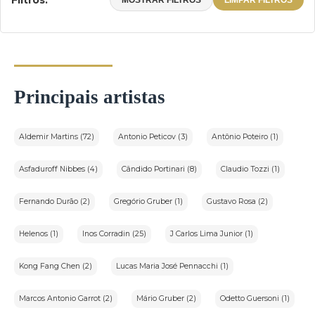
Filtros:
MOSTRAR FILTROS
LIMPAR FILTROS
Principais artistas
Aldemir Martins (72)
Antonio Peticov (3)
Antônio Poteiro (1)
Asfaduroff Nibbes (4)
Cândido Portinari (8)
Claudio Tozzi (1)
Fernando Durão (2)
Gregório Gruber (1)
Gustavo Rosa (2)
Helenos (1)
Inos Corradin (25)
J Carlos Lima Junior (1)
Kong Fang Chen (2)
Lucas Maria José Pennacchi (1)
Marcos Antonio Garrot (2)
Mário Gruber (2)
Odetto Guersoni (1)