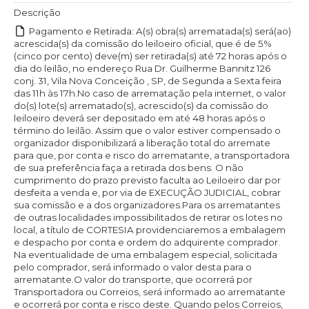
Descrição
Pagamento e Retirada: A(s) obra(s) arrematada(s) será(ao)
acrescida(s) da comissão do leiloeiro oficial, que é de 5%
(cinco por cento) deve(m) ser retirada(s) até 72 horas após o
dia do leilão, no endereço Rua Dr. Guilherme Bannitz 126
conj. 31, Vila Nova Conceição , SP, de Segunda a Sexta feira
das 11h às 17h.No caso de arrematação pela internet, o valor
do(s) lote(s) arrematado(s), acrescido(s) da comissão do
leiloeiro deverá ser depositado em até 48 horas após o
término do leilão. Assim que o valor estiver compensado o
organizador disponibilizará a liberação total do arremate
para que, por conta e risco do arrematante, a transportadora
de sua preferência faça a retirada dos bens. O não
cumprimento do prazo previsto faculta ao Leiloeiro dar por
desfeita a venda e, por via de EXECUÇÃO JUDICIAL, cobrar
sua comissão e a dos organizadores.Para os arrematantes
de outras localidades impossibilitados de retirar os lotes no
local, a título de CORTESIA providenciaremos a embalagem
e despacho por conta e ordem do adquirente comprador.
Na eventualidade de uma embalagem especial, solicitada
pelo comprador, será informado o valor desta para o
arrematante.O valor do transporte, que ocorrerá por
Transportadora ou Correios, será informado ao arrematante
e ocorrerá por conta e risco deste. Quando pelos Correios,