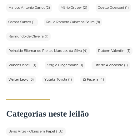
Marcos Antonio Garrot (2)
Mário Gruber (2)
Odetto Guersoni (1)
Osmar Santos (1)
Paulo Romero Calazans Salim (8)
Raimundo de Oliveira (1)
Reinaldo Eliomar de Freitas Marques da Silva (4)
Rubem Valentim (1)
Rubens Ianelli (1)
Sérgio Fingermann (1)
Tito de Alencastro (1)
Walter Lewy (3)
Yutaka Toyota (1)
Zi Facella (4)
Categorias neste leilão
Belas Artes - Obras em Papel (158)