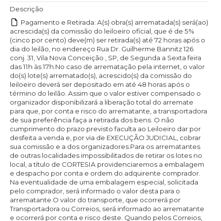
Descrição
Pagamento e Retirada: A(s) obra(s) arrematada(s) será(ao)
acrescida(s) da comissão do leiloeiro oficial, que é de 5%
(cinco por cento) deve(m) ser retirada(s) até 72 horas após o
dia do leilão, no endereço Rua Dr. Guilherme Bannitz 126
conj. 31, Vila Nova Conceição , SP, de Segunda a Sexta feira
das 11h às 17h.No caso de arrematação pela internet, o valor
do(s) lote(s) arrematado(s), acrescido(s) da comissão do
leiloeiro deverá ser depositado em até 48 horas após o
término do leilão. Assim que o valor estiver compensado o
organizador disponibilizará a liberação total do arremate
para que, por conta e risco do arrematante, a transportadora
de sua preferência faça a retirada dos bens. O não
cumprimento do prazo previsto faculta ao Leiloeiro dar por
desfeita a venda e, por via de EXECUÇÃO JUDICIAL, cobrar
sua comissão e a dos organizadores.Para os arrematantes
de outras localidades impossibilitados de retirar os lotes no
local, a título de CORTESIA providenciaremos a embalagem
e despacho por conta e ordem do adquirente comprador.
Na eventualidade de uma embalagem especial, solicitada
pelo comprador, será informado o valor desta para o
arrematante.O valor do transporte, que ocorrerá por
Transportadora ou Correios, será informado ao arrematante
e ocorrerá por conta e risco deste. Quando pelos Correios,