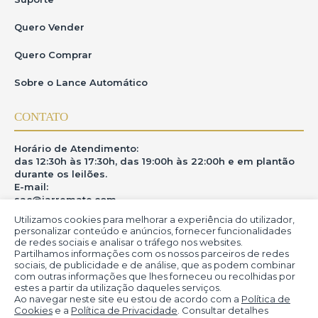
•Arcar com as obrigações assumidas ao realizar
lances,inclusive o pagamento dos lotes arrematados.Em caso
Quero Vender
de desistência,o usuário estásujeito ao pagamento de uma
taxa de administração,comissão do leiloeiro e multa de
20%devidaàgaleria e 10%devida ao iArremate.
Quero Comprar
•Rejeição de procuração:O iArremate não reconhece a
validade de procurações privadas ou informais para o acesso e
Sobre o Lance Automático
uso da plataforma.O acessoérestrito ao próprio
usuário,queéexclusivamente responsável por suas ações e
lances realizados no sistema.Somente seráaceita procuração
por instrumento públicos,formalizada em Cartório,com
CONTATO
poderes específicos para representação no leilão,e esta
deveráser apresentada com antecedência mínima de 48
horas antes do pregão ou do lance,para que possa ser
Horário de Atendimento:
validada e registrada pela equipe do iArremate.Caso a
procuração não seja apresentada dentro do prazo
das 12:30h às 17:30h, das 19:00h às 22:00h e em plantão
estipulado,o acesso ao sistema seránegado ao procurador.
durante os leilões.
E-mail:
A inadimplência resultaráem sanções previstas no edital do
leilão e a exclusão definitiva do sistema do iArremate.
sac@iarremate.com
Utilizamos cookies para melhorar a experiência do utilizador,
ONDE ESTAMOS
personalizar conteúdo e anúncios, fornecer funcionalidades
7.Responsabilidade do iArremate
de redes sociais e analisar o tráfego nos websites.
O iArremate se compromete a cumprir todas as legislações
Partilhamos informações com os nossos parceiros de redes
R. Heitor Modesto, 28 - Estação São Lourenço - MG
aplicáveis sobre o uso correto dos dados pessoais dos
sociais, de publicidade e de análise, que as podem combinar
CEP: 37470-000
usuários,protegendo sua privacidade e garantindo os direitos
com outras informações que lhes forneceu ou recolhidas por
conferidos pela LGPD.
estes a partir da utilização daqueles serviços.
Ao navegar neste site eu estou de acordo com a
Política de
O iArremate não se responsabiliza por
interrupções,instabilidades ou quedas de conexão na internet
Cookies
e a
Política de Privacidade
. Consultar detalhes
durante a transmissão dos leilões.Estes são riscos