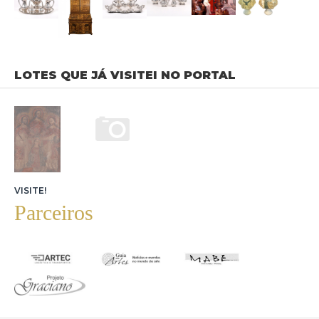
Ao ingressar no pregão,o usuário fica ciente de que a
realização do leilãoéem tempo real,e os lances são
transmitidos de forma imediata por meio do clique.Contudo,o
iArremate não se responsabiliza por quaisquer
interrupções,instabilidades ou quedas na conexão de
internet,que são riscos inerentesàescolha do meio digital para
participação.
LOTES QUE JÁ VISITEI NO PORTAL
5.Direitos do Usuário
O usuário da plataforma iArremate possui os seguintes direitos
conferidos pela Lei Geral de Proteção de Dados
Pessoais(LGPD):
•Direito de confirmação e acesso(Art.18,I e II):Confirmação de
que os dados pessoais são tratados e,se for o caso,direito de
acessá-los.
VISITE!
•Direito de retificação(Art.18,III):Solicitação de correção de
Parceiros
dados incompletos,inexatos ou desatualizados.
•Direitoàlimitação do tratamento dos
dados(Art.18,IV):Eliminação de dados
desnecessários,excessivos ou tratados de forma irregular.
•Direito de oposição(Art.18,§2º):Direito de se opor ao
tratamento de dados por motivos relacionadosàsua situação
particular.
•Direito de portabilidade dos dados(Art.18,V):Portabilidade dos
dados a outro fornecedor de serviço ou produto,mediante
solicitação expressa.