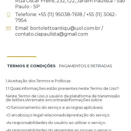
Rua Oscar Freire, 232, C/2, Jardim Paulista - São
Paulo - SP
Telefone: +55 (11) 95038-7618 / +55 (11) 3062-
7954
Email: bortolettoantiqu@uol.com.br /
contato.ciapaulista@gmail.com
TERMOS E CONDIÇÕES
PAGAMENTOS E RETIRADAS
1.Aceitação dos Termos e Políticas
1.1.Quais informações estão presentes neste Termo de Uso?
Neste Termo de Uso,o usuário da plataforma de transmissão
de leilões iArremate encontraráinformações sobre:
•O funcionamento do serviço e as regras aplicáveis;
•O arcabouço legal relacionadoàprestação do serviço;
•As responsabilidades do usuário ao utilizar o serviço;
•As responsabilidades do iArremate ao prover o serviço;