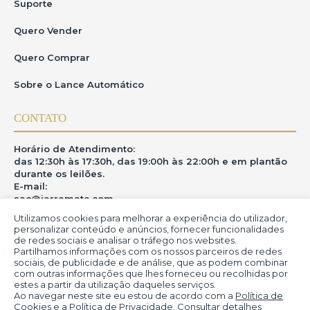
Suporte
Quero Vender
Quero Comprar
Sobre o Lance Automático
CONTATO
Horário de Atendimento:
das 12:30h às 17:30h, das 19:00h às 22:00h e em plantão
durante os leilões.
E-mail:
sac@iarremate.com
Utilizamos cookies para melhorar a experiência do utilizador,
ONDE ESTAMOS
personalizar conteúdo e anúncios, fornecer funcionalidades
de redes sociais e analisar o tráfego nos websites.
Partilhamos informações com os nossos parceiros de redes
R. Heitor Modesto, 28 - Estação São Lourenço - MG
sociais, de publicidade e de análise, que as podem combinar
CEP: 37470-000
com outras informações que lhes forneceu ou recolhidas por
estes a partir da utilização daqueles serviços.
Ao navegar neste site eu estou de acordo com a
Política de
Cookies
e a
Política de Privacidade
. Consultar detalhes