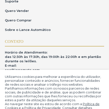
Suporte
Quero Vender
Quero Comprar
Sobre o Lance Automático
CONTATO
Horário de Atendimento:
das 12:30h às 17:30h, das 19:00h às 22:00h e em plantão
durante os leilões.
E-mail:
sac@iarremate.com
Utilizamos cookies para melhorar a experiência do utilizador,
ONDE ESTAMOS
personalizar conteúdo e anúncios, fornecer funcionalidades
de redes sociais e analisar o tráfego nos websites.
Partilhamos informações com os nossos parceiros de redes
R. Heitor Modesto, 28 - Estação São Lourenço - MG
sociais, de publicidade e de análise, que as podem combinar
CEP: 37470-000
com outras informações que lhes forneceu ou recolhidas por
estes a partir da utilização daqueles serviços.
Ao navegar neste site eu estou de acordo com a
Política de
Cookies
e a
Política de Privacidade
. Consultar detalhes