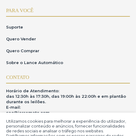
PARA VOCÊ
Suporte
Quero Vender
Quero Comprar
Sobre o Lance Automático
CONTATO
Horário de Atendimento:
das 12:30h às 17:30h, das 19:00h às 22:00h e em plantão
durante os leilões.
E-mail:
sac@iarremate.com
Utilizamos cookies para melhorar a experiência do utilizador,
ONDE ESTAMOS
personalizar conteúdo e anúncios, fornecer funcionalidades
de redes sociais e analisar o tráfego nos websites.
Partilhamos informações com os nossos parceiros de redes