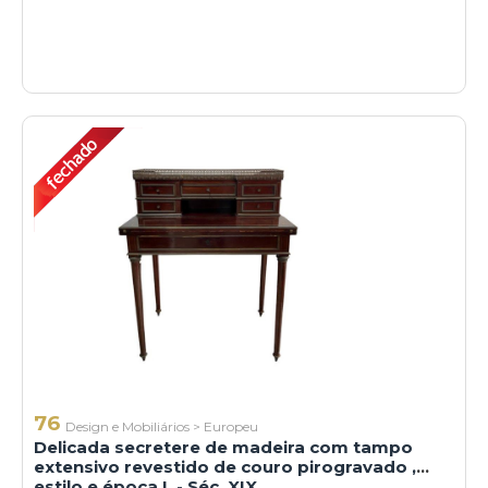
76
Design e Mobiliários
>
Europeu
Delicada secretere de madeira com tampo
extensivo revestido de couro pirogravado ,
estilo e época L - Séc. XIX