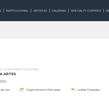
EGORIAS
INSTITUCIONAL
ARTISTAS
GALERIAS
SPECIALTY
Leiloeiro: José Roberto Bacelar
E INOVA ARTES
às 20:00h
Termos de Uso
Pagamentos e Retiradas
Leilões