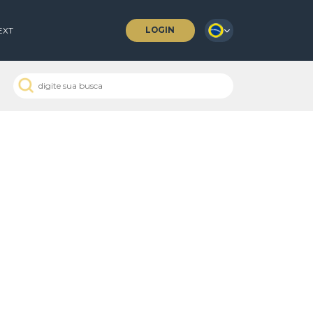
LOGIN
 COFFEES
NEXT
 Passados