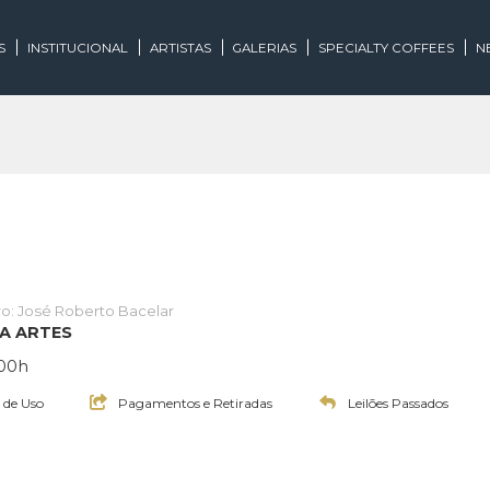
EGORIAS
INSTITUCIONAL
ARTISTAS
GALERIAS
SPECIALTY
Leiloeiro: José Roberto Bacelar
E INOVA ARTES
às 20:00h
Termos de Uso
Pagamentos e Retiradas
Leilões