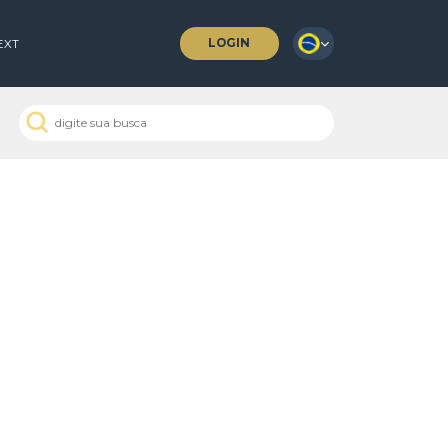
LOGIN
 COFFEES
NEXT
 Passados